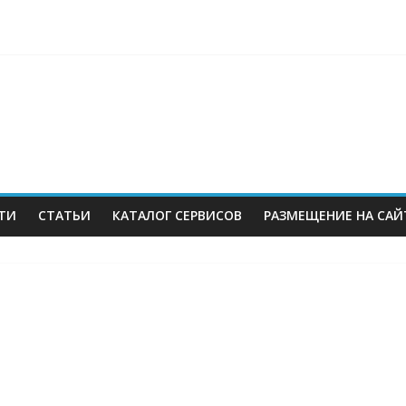
berries: что компания, банки, власти и бизнес предлагают селл
 со своих складов
 купил бывший офисный комплекс ВТБ в центре Москвы
es в Екатеринбурге. Пожар усиливается
ТИ
СТАТЬИ
КАТАЛОГ СЕРВИСОВ
РАЗМЕЩЕНИЕ НА САЙ
м