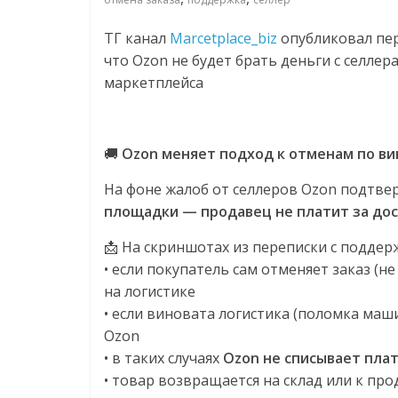
соцсетях.
Нам
ТГ канал
Marcetplace_biz
опубликовал пер
важно,
что Ozon не будет брать деньги с селлер
как
маркетплейса
знать
как
Сеть
🚚
Ozon меняет подход к отменам по ви
меняет
жизнь
На фоне жалоб от селлеров Ozon подтве
людей
площадки — продавец не платит за дос
и
обсудить
📩 На скриншотах из переписки с поддер
эти
• если покупатель сам отменяет заказ (н
изменения
на логистике
с
• если виновата логистика (поломка маш
читателем.
Ozon
• в таких случаях
Ozon не списывает плат
• товар возвращается на склад или к пр