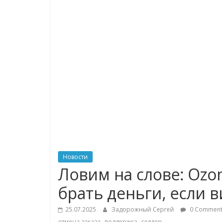
логистике,
технологиях,
соцсетях
Портал
об
онлайн-
торговле,
сервисах
для
Новости
e-
Ловим на слове: Ozon
Commerce,
брать деньги, если 
ритейле,
логистике,
25.07.2025
Задорожный Сергей
0 Comment
технологиях,
,
,
отмена заказа
поддержка
селлер