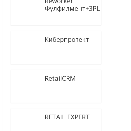
Reworker
Фулфилмент+3PL
Киберпротект
RetailCRM
RETAIL EXPERT