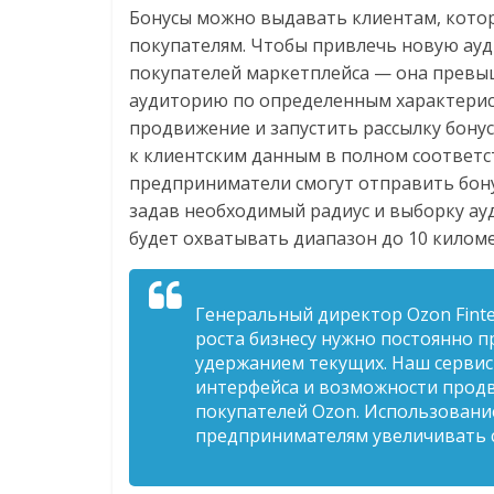
Нам
Бонусы можно выдавать клиентам, кото
важно,
покупателям. Чтобы привлечь новую ауд
как
покупателей маркетплейса — она превыш
знать
аудиторию по определенным характерис
как
продвижение и запустить рассылку бону
Сеть
к клиентским данным в полном соответс
меняет
предприниматели смогут отправить бону
жизнь
задав необходимый радиус и выборку ауд
людей
будет охватывать диапазон до 10 килом
и
обсудить
эти
Генеральный директор Ozon Finte
изменения
роста бизнесу нужно постоянно п
с
удержанием текущих. Наш сервис
читателем.
интерфейса и возможности продв
покупателей Ozon. Использован
предпринимателям увеличивать ср