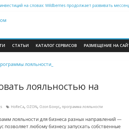
инвестиций на словах: Wildberries продолжает развивать мессе
кризис: хроники 2–6 августа — Сызрань, Уфа и Ярославль под у
on-селлеры ищут замену Wildberries, Lamoda открывает отдельну
» Ленты нарастил продажи на 37% в 2026
еров Wildberries уже имеют альтернативу или начали её искать
ТИ
СТАТЬИ
КАТАЛОГ СЕРВИСОВ
РАЗМЕЩЕНИЕ НА САЙ
овать лояльностью на
м
,
,
,
s
HoReCa
OZON
Ozon Бонус
программа лояльности
грамм лояльности для бизнеса разных направлений —
нус позволяет любому бизнесу запускать собственные