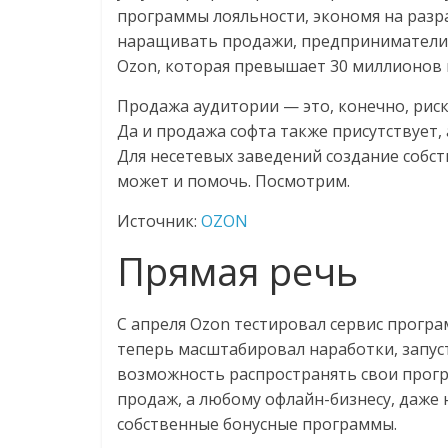
логистике,
программы лояльности, экономя на разр
наращивать продажи, предприниматели 
технологиях,
Ozon, которая превышает 30 миллионов к
Продажа аудитории — это, конечно, рис
соцсетях
Да и продажа софта также присутствует,
Для несетевых заведений создание собс
Портал
может и помочь. Посмотрим.
об
онлайн-
Источник:
OZON
торговле,
Прямая речь
сервисах
для
e-
С апреля Ozon тестировал сервис програ
Commerce,
теперь масштабировал наработки, запус
ритейле,
возможность распространять свои прогр
логистике,
продаж, а любому офлайн-бизнесу, даже 
технологиях,
собственные бонусные программы.
соцсетях.