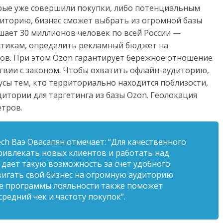
рые уже совершили покупки, либо потенциальным
иторию, бизнес сможет выбрать из огромной базы
ает 30 миллионов человек по всей России —
тикам, определить рекламный бюджет на
сов. При этом Ozon гарантирует бережное отношение
твии с законом. Чтобы охватить офлайн-аудиторию,
сы тем, кто территориально находится поблизости,
итории для таргетинга из базы Ozon. Геолокация
етров.
ch Ваэ Овасапян отмечает: “Для качественного
ривлекать новых клиентов и работать над
 дает такую возможность за счет удобного
игать свой бизнес на огромную аудиторию
ие программы лояльности также поможет
едний чек и частоту покупок”.