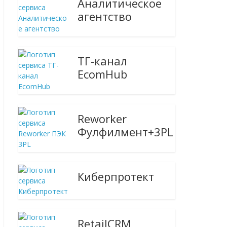
Аналитическое
агентство
ТГ-канал
EcomHub
Reworker
Фулфилмент+3PL
Киберпротект
RetailCRM