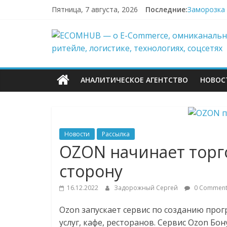
Перейти
Пятница, 7 августа, 2026
Последние:
Заморозка 
к
Топливный 
содержимому
ECOMHUB
Пока fashi
«Зоомаркет
67,4% селл
—
АНАЛИТИЧЕСКОЕ АГЕНТСТВО
НОВОС
о
E-
Новости
Рассылка
Commerce,
OZON начинает торг
сторону
омниканально
16.12.2022
Задорожный Сергей
0 Comment
ритейле,
Ozon запускает сервис по созданию про
услуг, кафе, ресторанов. Сервис Ozon Бо