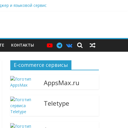
нджер и языковой сервис
дарами, Саратовский НПЗ остановился
ю витрину
ТЕ
КОНТАКТЫ
E-commerce сервисы
AppsMax.ru
Teletype