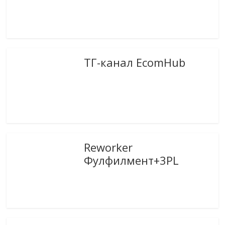
ТГ-канал EcomHub
Reworker
Фулфилмент+3PL