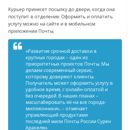
логистике,
Курьер принесет посылку до двери, когда она
технологиях,
поступит в отделение. Оформить и оплатить
соцсетях.
услугу можно на сайте и в мобильном
Нам
приложении Почты.
важно,
как
знать
«Развитие срочной доставки в
как
крупных городах – один из
Сеть
приоритетных проектов Почты. Мы
меняет
делаем современный сервис,
жизнь
которому доверяют клиенты.
людей
Получатель может оформить услугу в
и
удобное время, с онлайн-оплатой и
без очередей. В наших планах –
обсудить
масштабировать её на все города-
эти
миллионники», – отмечает
изменения
управляющий продуктами
с
последней мили Почты России Сурен
читателем.
Аракелян.