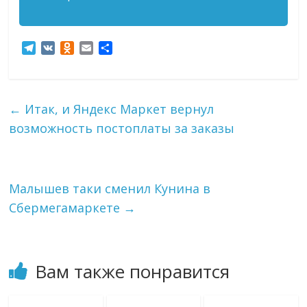
T
V
O
E
О
e
K
d
m
т
l
n
a
п
e
o
i
р
g
k
l
а
←
Итак, и Яндекс Маркет вернул
r
l
в
возможность постоплаты за заказы
a
a
и
m
s
т
s
ь
n
i
Малышев таки сменил Кунина в
k
Сбермегамаркете
→
i
Вам также понравится