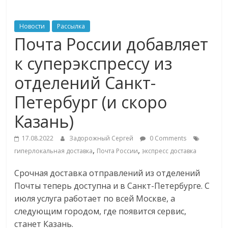
ритейле,
Новости
Рассылка
Почта России добавляет
логистике,
к суперэкспрессу из
технологиях,
отделений Санкт-
Петербург (и скоро
соцсетях
Казань)
Портал
17.08.2022
Задорожный Сергей
0 Comments
об
,
,
гиперлокальная доставка
Почта России
экспресс доставка
онлайн-
торговле,
Срочная доставка отправлений из отделений
сервисах
Почты теперь доступна и в Санкт-Петербурге. С
для
июля услуга работает по всей Москве, а
e-
следующим городом, где появится сервис,
Commerce,
станет Казань.
ритейле,