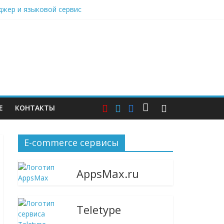
нджер и языковой сервис
дарами, Саратовский НПЗ остановился
ю витрину
Е
КОНТАКТЫ
E-commerce сервисы
AppsMax.ru
Teletype