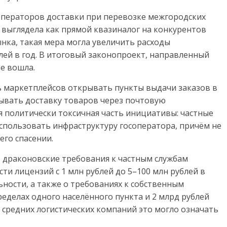
операторов доставки при перевозке межгородских
я выглядела как прямой квазиналог на конкурентов
нка, такая мера могла увеличить расходы
лей в год. В итоговый законопроект, направленный
е вошла.
ь маркетплейсов открывать пункты выдачи заказов в
ывать доставку товаров через почтовую
ая политически токсичная часть инициативы: частные
пользовать инфраструктуру госоператора, причём не
его спасении.
ь драконовские требования к частным службам
ти лицензий с 1 млн рублей до 5–100 млн рублей в
ьности, а также о требованиях к собственным
ределах одного населённого пункта и 2 млрд рублей
и средних логистических компаний это могло означать