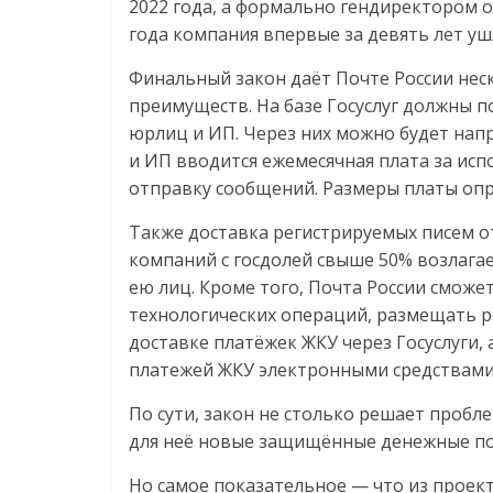
2022 года, а формально гендиректором он
Нам
года компания впервые за девять лет уш
важно,
как
Финальный закон даёт Почте России нес
знать
преимуществ. На базе Госуслуг должны 
как
юрлиц и ИП. Через них можно будет нап
Сеть
и ИП вводится ежемесячная плата за исп
меняет
отправку сообщений. Размеры платы опр
жизнь
людей
Также доставка регистрируемых писем от
и
компаний с госдолей свыше 50% возлага
обсудить
ею лиц. Кроме того, Почта России смож
эти
технологических операций, размещать р
изменения
доставке платёжек ЖКУ через Госуслуги, 
с
платежей ЖКУ электронными средствами
читателем.
По сути, закон не столько решает пробл
для неё новые защищённые денежные по
Но самое показательное — что из проект