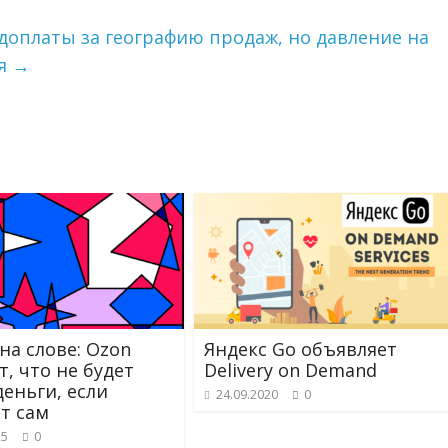
 доплаты за географию продаж, но давление на
ся
→
на слове: Ozon
Яндекс Go объявляет
т, что не будет
Delivery on Demand
деньги, если
24.09.2020
0
т сам
25
0