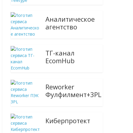
Аналитическое
агентство
ТГ-канал
EcomHub
Reworker
Фулфилмент+3PL
Киберпротект