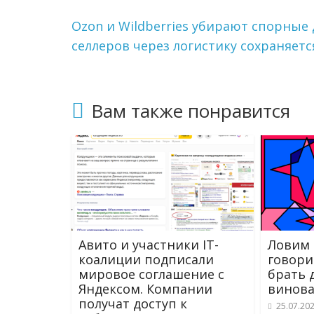
n
i
Ozon и Wildberries убирают спорные
k
селлеров через логистику сохраняет
i
Вам также понравится
Авито и участники IT-
Ловим 
коалиции подписали
говори
мировое соглашение с
брать 
Яндексом. Компании
винова
получат доступ к
25.07.20