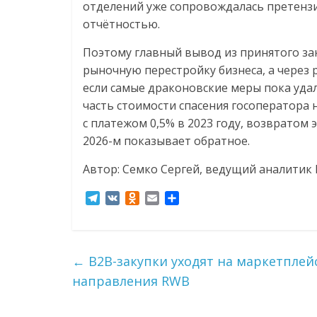
отделений уже сопровождалась претенз
отчётностью.
Поэтому главный вывод из принятого зак
рыночную перестройку бизнеса, а через
если самые драконовские меры пока удал
часть стоимости спасения госоператора 
с платежом 0,5% в 2023 году, возвратом 
2026-м показывает обратное.
Автор: Семко Сергей, ведущий аналитик D
T
V
O
E
О
e
K
d
m
т
l
n
a
п
e
o
i
р
g
k
l
а
←
B2B-закупки уходят на маркетплей
r
l
в
направления RWB
a
a
и
m
s
т
s
ь