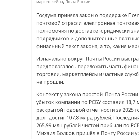
логистике,
,
маркетплейсы
Почта России
Госдума приняла закон о поддержке Поч
технологиях,
почтовой отрасли: электронная почтовая
полномочия по доставке юридически зн
соцсетях
подрядчиков и дополнительные платные 
финальный текст закона, а то, какие меры
Портал
Изначально вокруг Почты России выстраи
об
предполагалось переложить часть фина
онлайн-
торговли, маркетплейсы и частные служб
торговле,
не прошли.
сервисах
для
Контекст у закона простой: Почта России
e-
убыток компании по РСБУ составил 18,7 
Commerce,
раскрытой годовой отчётности за 2025 го
ритейле,
долг достиг 107,8 млрд рублей. Последн
логистике,
265,99 млн рублей чистой прибыли по РС
технологиях,
Михаил Волков пришёл в Почту России уж
соцсетях.