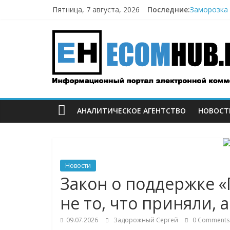
Перейти
Пятница, 7 августа, 2026
Последние:
Заморозка 
к
Топливный 
содержимому
ECOMHUB
Пока fashi
«Зоомаркет
67,4% селл
—
о
АНАЛИТИЧЕСКОЕ АГЕНТСТВО
НОВОСТ
E-
Commerce,
Новости
омниканально
Закон о поддержке «
не то, что приняли, 
ритейле,
09.07.2026
Задорожный Сергей
0 Comments