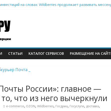
инвестиций на словах: Wildberries продолжает развивать мессе
кризис: хроники 2–6 августа — Сызрань, Уфа и Ярославль под у
on-селлеры ищут замену Wildberries, Lamoda открывает отдельну
» Ленты нарастил продажи на 37% в 2026
еров Wildberries уже имеют альтернативу или начали её искать
И
СТАТЬИ
КАТАЛОГ СЕРВИСОВ
РАЗМЕЩЕНИЕ НА САЙТ
м
Почты России»: главное —
а то, что из него вычеркнули
,
,
,
,
,
,
e-commerce
OZON
Wildberries
Госдума
Госуслуги
доставка