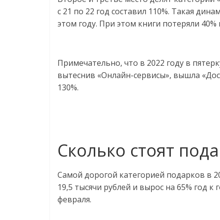
соцсетях.
с 21 по 22 год составил 110%. Такая ди
Нам
этом году. При этом книги потеряли 40% 
важно,
как
знать
Примечательно, что в 2022 году в пятер
как
Сеть
вытеснив «Онлайн-сервисы», вышла «Дос
меняет
130%.
жизнь
людей
и
обсудить
Сколько стоят под
эти
изменения
с
Самой дорогой категорией подарков в 20
читателем.
19,5 тысячи рублей и вырос на 65% год к 
февраля.