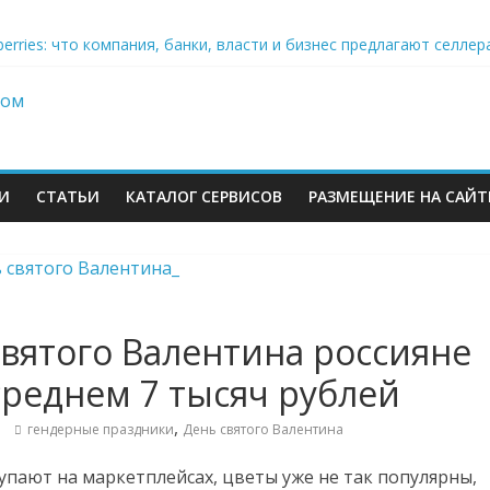
berries: что компания, банки, власти и бизнес предлагают селл
 со своих складов
 купил бывший офисный комплекс ВТБ в центре Москвы
es в Екатеринбурге. Пожар усиливается
И
СТАТЬИ
КАТАЛОГ СЕРВИСОВ
РАЗМЕЩЕНИЕ НА САЙТ
вятого Валентина россияне
среднем 7 тысяч рублей
м
,
гендерные праздники
День святого Валентина
упают на маркетплейсах, цветы уже не так популярны,