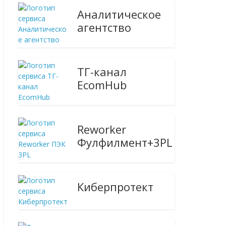
Аналитическое
агентство
ТГ-канал
EcomHub
Reworker
Фулфилмент+3PL
Киберпротект