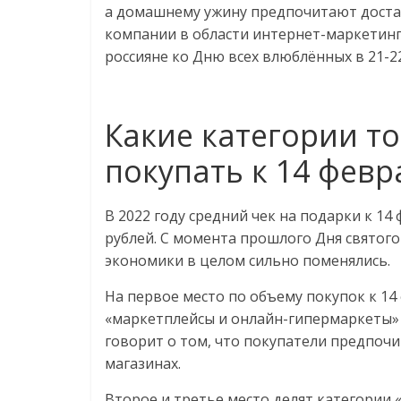
а домашнему ужину предпочитают достав
логистике,
компании в области интернет-маркетинга
россияне ко Дню всех влюблённых в 21-2
технологиях,
соцсетях
Какие категории т
покупать к 14 февр
Портал
об
онлайн-
В 2022 году средний чек на подарки к 14 
торговле,
рублей. С момента прошлого Дня святого
сервисах
экономики в целом сильно поменялись.
для
На первое место по объему покупок к 14
e-
«маркетплейсы и онлайн-гипермаркеты» —
Commerce,
говорит о том, что покупатели предпо
ритейле,
магазинах.
логистике,
технологиях,
Второе и третье место делят категории 