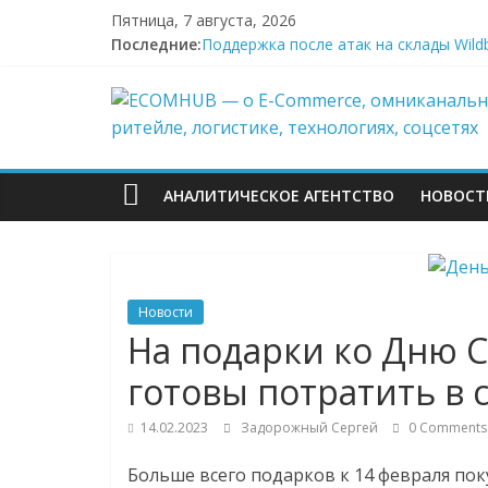
Перейти
Пятница, 7 августа, 2026
к
Последние:
Поддержка после атак на склады Wild
содержимому
Wildberries начал выносить логистику
ECOMHUB
И тут я во всём белом — Wildberries
БПЛА снова атаковали склад Wildberri
У меня и справка есть
—
АНАЛИТИЧЕСКОЕ АГЕНТСТВО
НОВОСТ
о
E-
Новости
Commerce,
На подарки ко Дню С
готовы потратить в 
омниканально
14.02.2023
Задорожный Сергей
0 Comments
ритейле,
Больше всего подарков к 14 февраля пок