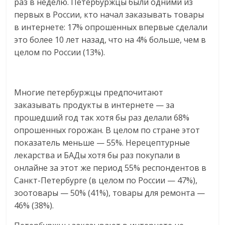
раз в неделю. Петербуржцы были одними из
логистике,
первых в России, кто начал заказывать товары
технологиях,
в интернете: 17% опрошенных впервые сделали
соцсетях.
это более 10 лет назад, что на 4% больше, чем в
Нам
целом по России (13%).
важно,
как
знать
Многие петербуржцы предпочитают
как
заказывать продукты в интернете — за
Сеть
прошедший год так хотя бы раз делали 68%
меняет
опрошенных горожан. В целом по стране этот
жизнь
людей
показатель меньше — 55%. Нерецептурные
и
лекарства и БАДы хотя бы раз покупали в
обсудить
онлайне за этот же период 55% респондентов в
эти
Санкт-Петербурге (в целом по России — 47%),
изменения
зоотовары — 50% (41%), товары для ремонта —
с
46% (38%).
читателем.