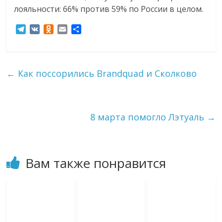
лояльности: 66% против 59% по России в целом.
T
V
O
E
О
e
K
d
m
т
l
n
a
п
e
o
i
р
g
k
l
а
←
Как поссорились Brandquad и Сколково
r
l
в
a
a
и
m
s
т
s
ь
8 марта помогло Лэтуаль
→
n
i
k
i
Вам также понравится