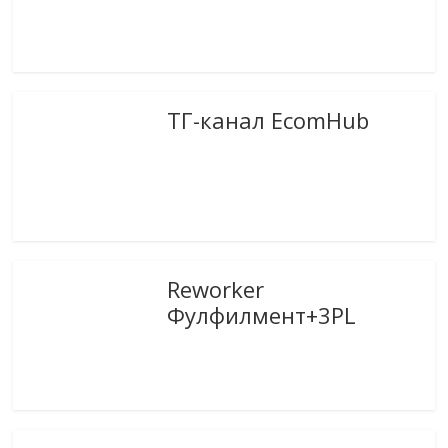
ТГ-канал EcomHub
Reworker
Фулфилмент+3PL