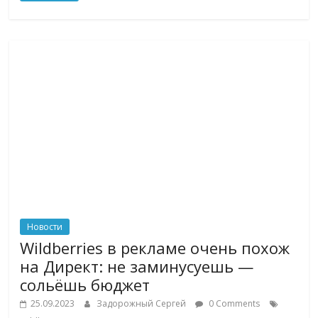
логистике,
технологиях,
соцсетях.
Нам
важно,
как
знать
как
Сеть
меняет
жизнь
людей
и
Новости
обсудить
Wildberries в рекламе очень похож
эти
на Директ: не заминусуешь —
изменения
сольёшь бюджет
с
читателем.
25.09.2023
Задорожный Сергей
0 Comments