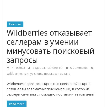
ритейле,
логистике,
Новости
Wildberries отказывает
технологиях,
селлерам в умении
соцсетях
минусовать поисковый
запросы
Портал
об
14.10.2023
Задорожный Сергей
0 Comments
онлайн-
,
,
Wildberries
минус-слова
поисковая выдача
торговле,
сервисах
Wildberries перестал выдавать в поисковой выдаче
для
результаты автоматических компаний, в который
e-
селлеры сами или с помощью поставили те или иный
Commerce,
Read more
ритейле,