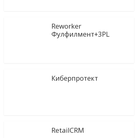
Reworker
Фулфилмент+3PL
Киберпротект
RetailCRM