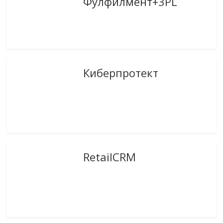
Фулфилмент+3PL
Киберпротект
RetailCRM