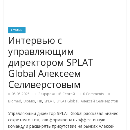
ритейле,
логистике,
Статьи
Интервью с
технологиях,
управляющим
соцсетях
директором SPLAT
Global Алексеем
Портал
об
Селиверстовым
онлайн-
торговле,
05.05.2025
Задорожный Сергей
0 Comments
,
,
,
,
,
сервисах
Biomed
BioMio
HR
SPLAT
SPLAT Global
Алексей Селиверстов
для
Управляющий директор SPLAT Global рассказал Бизнес-
e-
секретам о том, как формировать эффективную
Commerce,
команду и расширять присутствие на рынках Алексей
ритейле,