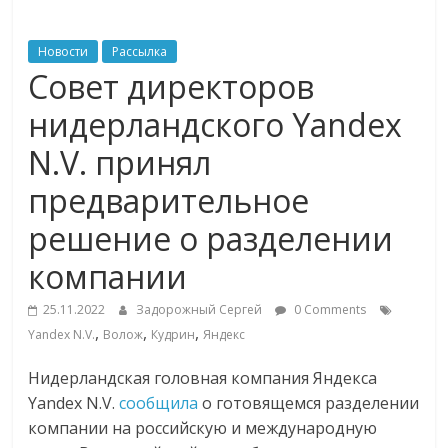
ритейле,
Новости
Рассылка
Совет директоров
логистике,
нидерландского Yandex
технологиях,
N.V. принял
предварительное
соцсетях
решение о разделении
Портал
компании
об
онлайн-
25.11.2022
Задорожный Сергей
0 Comments
торговле,
,
,
,
Yandex N.V.
Волож
Кудрин
Яндекс
сервисах
для
Нидерландская головная компания Яндекса
e-
Yandex N.V.
сообщила
о готовящемся разделении
Commerce,
компании на российскую и международную
ритейле,