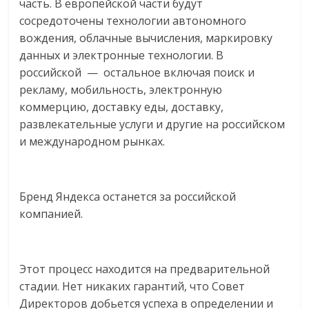
часть. В европейской части будут
логистике,
сосредоточены технологии автономного
технологиях,
вождения, облачные вычисления, маркировку
соцсетях.
данных и электронные технологии. В
Нам
российской — остальное включая поиск и
важно,
рекламу, мобильность, электронную
как
коммерцию, доставку еды, доставку,
знать
развлекательные услуги и другие на российском
как
и международном рынках.
Сеть
меняет
жизнь
людей
Бренд Яндекса останется за российской
и
компанией.
обсудить
эти
изменения
Этот процесс находится на предварительной
с
стадии. Нет никаких гарантий, что Совет
читателем.
Директоров добьется успеха в определении и