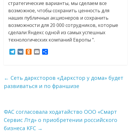
стратегические варианты, мы сделаем все
возможное, чтобы сохранить ценность для
наших публичных акционеров и сохранить
возможности для 20 000 сотрудников, которые
сделали Яндекс одной из самых успешных
технологических компаний Европы ”.
T
V
O
E
О
e
K
d
m
т
l
n
a
п
e
o
i
р
g
k
l
а
←
Сеть дарксторов «Даркстор у дома» будет
r
l
в
развиваться и по франшизе
a
a
и
m
s
т
s
ь
n
i
ФАС согласовала ходатайство ООО «Смарт
k
Сервис Лтд» о приобретении российского
i
бизнеса KFC
→