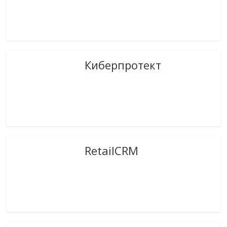
Киберпротект
RetailCRM