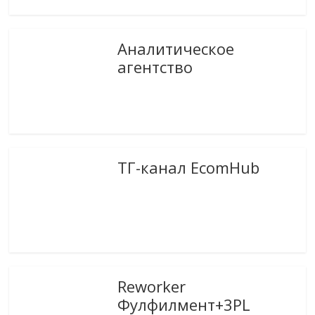
Аналитическое
агентство
ТГ-канал EcomHub
Reworker
Фулфилмент+3PL