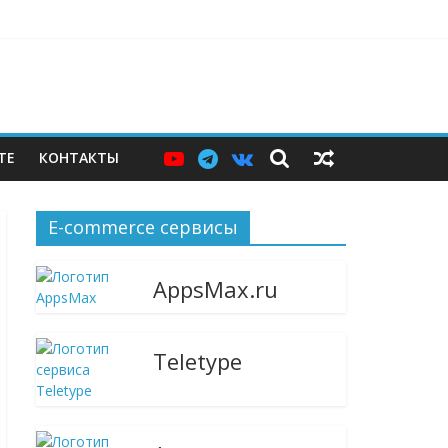
нджер и языковой сервис
дарами, Саратовский НПЗ остановился
ю витрину
ТЕ
КОНТАКТЫ
E-commerce сервисы
AppsMax.ru
Teletype