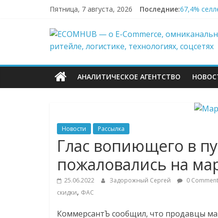
Перейти
Пятница, 7 августа, 2026
Последние:
67,4% селл
к
Заморозка 
содержимому
ECOMHUB
Топливный 
Пока fashi
—
АНАЛИТИЧЕСКОЕ АГЕНТСТВО
НОВОС
о
E-
Новости
Рассылка
Commerce,
Глас вопиющего в п
пожаловались на ма
омниканально
25.06.2022
Задорожный Сергей
0 Comment
ритейле,
,
скидки
ФАС
КоммерсантЪ сообщил, что продавцы м