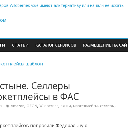
еров Wildberries уже имеют альтернативу или начали её искать
инвестиций на словах: Wildberries продолжает развивать мессе
кризис: хроники 2–6 августа — Сызрань, Уфа и Ярославль под у
on-селлеры ищут замену Wildberries, Lamoda открывает отдельну
ТИ
СТАТЬИ
КАТАЛОГ СЕРВИСОВ
РАЗМЕЩЕНИЕ НА САЙ
устыне. Селлеры
ркетплейсы в ФАС
м
,
,
,
,
,
,
s
Amazon
OZON
Wildberries
акции
маркетплейсы
селлеры
аркетплейсов попросили Федеральную