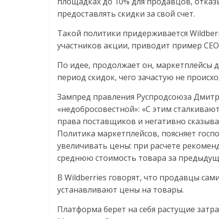
площадках до 10% для продавцов, отказ
Нам
предоставлять скидки за свой счет.
важно,
как
Такой политики придерживается Wildberri
знать
участников акции, приводит пример CEO
как
Сеть
По идее, продолжает он, маркетплейсы 
меняет
период скидок, чего зачастую не происхо
жизнь
Зампред правления Руспродсоюза Дмитр
людей
«недобросовестной»: «С этим сталкиваю
и
права поставщиков и негативно сказыва
обсудить
Политика маркетплейсов, поясняет госп
эти
увеличивать цены: при расчете рекоменд
изменения
с
среднюю стоимость товара за предыдущ
читателем.
В Wildberries говорят, что продавцы са
устанавливают цены на товары.
Платформа берет на себя растущие затрат