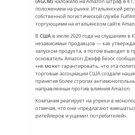
(AGCM)
наложило на Amazon штраф в €1
положением на рынке. Итальянский регу
собственной логистической службе Fulfil
торгующими на итальянском сайте Amazon
В
США
в июле 2020 года на слушаниях в 
независимых продавцов — как утвержда
запуском продукта, а потом выводит в п
основатель Amazon Джефф Безос сообщил,
«не может гарантировать, что эта полити
торговые ассоциации США создали наци
принятия более строгих антимонопольных
направленных против влияния Amazon.
Компания реагирует на упреки в монопо
отмечая, что они «предлагают вмешаться
ритейлеров и ущемит потребителей».