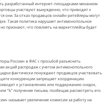
ить разработанный интернет-площадками механизм
торговцы участвуют вынужденно, что приводит к
я они. За отказ продавцов онлайн-ритейлеры могут
дке. Такая политика нарушает антимонопольное
 но признают, что повлиять на маркетплейсы будет
поры России» в ФАС с просьбой разъяснить
ми акций распродаж с учетом антимонопольного
ощадки фактически понуждают продавцов участвовать
о защите конкуренции запрещает координацию
приводит к установлению или поддержанию скидок,
ли “Ъ” получение письма, пообещав рассмотреть его.
ии» называет увеличение комиссии за работу на