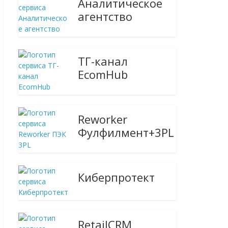
Аналитическое
агентство
ТГ-канал
EcomHub
Reworker
Фулфилмент+3PL
Киберпротект
RetailCRM