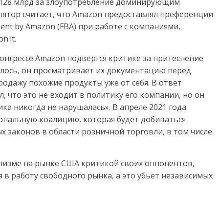
,128 млрд за злоупотребление доминирующим
лятор считает, что Amazon предоставлял преференции
ment by Amazon (FBA) при работе с компаниями,
.it.
Конгрессе Amazon подвергся критике за притеснение
лось, он просматривает их документацию перед
родажу похожие продукты уже от себя. В ответ
 что это не входит в политику его компании, но он
ка никогда не нарушалась». В апреле 2021 года
ональную коалицию, которая будет добиваться
 законов в области розничной торговли, в том числе
лизме на рынке США критикой своих оппонентов,
 в работу свободного рынка, а это убьет независимых