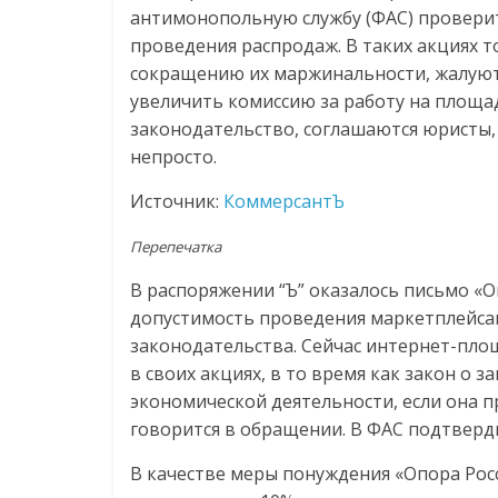
логистике,
антимонопольную службу (ФАС) провер
проведения распродаж. В таких акциях 
технологиях,
сокращению их маржинальности, жалуютс
увеличить комиссию за работу на площа
соцсетях
законодательство, соглашаются юристы,
непросто.
Портал
Источник:
КоммерсантЪ
об
онлайн-
Перепечатка
торговле,
В распоряжении “Ъ” оказалось письмо «О
сервисах
допустимость проведения маркетплейса
для
законодательства. Сейчас интернет-пл
e-
в своих акциях, в то время как закон 
Commerce,
экономической деятельности, если она 
ритейле,
говорится в обращении. В ФАС подтверди
логистике,
технологиях,
В качестве меры понуждения «Опора Росс
соцсетях.