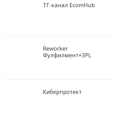
ТГ-канал EcomHub
Reworker
Фулфилмент+3PL
Киберпротект