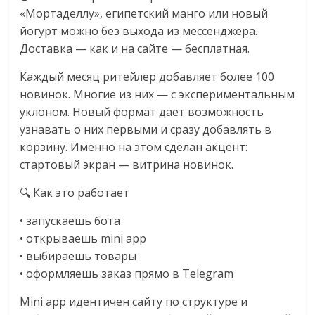
«Мортаделлу», египетский манго или новый
логистике,
технологиях,
йогурт можно без выхода из мессенджера.
соцсетях.
Доставка — как и на сайте — бесплатная.
Нам
Каждый месяц ритейлер добавляет более 100
важно,
новинок. Многие из них — с экспериментальным
как
уклоном. Новый формат даёт возможность
знать
узнавать о них первыми и сразу добавлять в
как
корзину. Именно на этом сделан акцент:
Сеть
стартовый экран — витрина новинок.
меняет
жизнь
🔍 Как это работает
людей
и
• запускаешь бота
обсудить
• открываешь mini app
эти
• выбираешь товары
изменения
• оформляешь заказ прямо в Telegram
с
читателем.
Mini app идентичен сайту по структуре и