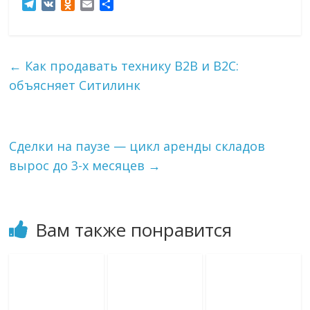
T
V
O
E
О
e
K
d
m
т
l
n
a
п
e
o
i
р
g
k
l
а
←
Как продавать технику B2B и B2C:
r
l
в
объясняет Ситилинк
a
a
и
m
s
т
s
ь
n
i
Сделки на паузе — цикл аренды складов
k
вырос до 3-х месяцев
→
i
Вам также понравится