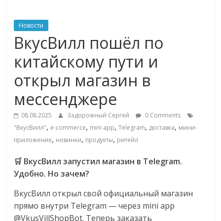
ритейле,
Новости
ВкусВилл пошёл по
логистике,
китайскому пути и
технологиях,
открыл магазин в
мессенджере
соцсетях
08.08.2025
Задорожный Сергей
0 Comments
Портал
,
,
,
,
,
"ВкусВилл"
e-commerce
mini app
Telegram
доставка
мини-
об
,
,
,
приложение
новинки
продукты
ритейл
онлайн-
торговле,
🛒 ВкусВилл запустил магазин в Telegram.
сервисах
Удобно. Но зачем?
для
ВкусВилл открыл свой официальный магазин
e-
прямо внутри Telegram — через mini app
Commerce,
@VkusVillShopBot. Теперь заказать
ритейле,