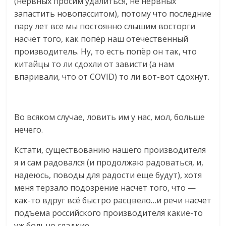
(нервных просим удалиться, не нервных
эти
запастить новопасситом), потому что последние
изменения
пару лет все мы постоянно слышим восторги
с
насчет того, как попёр наш отечественный
читателем.
производитель. Ну, то есть попёр он так, что
китайцы то ли сдохли от зависти (а нам
впаривали, что от COVID) то ли вот-вот сдохнут.
Во всяком случае, ловить им у нас, мол, больше
нечего.
Кстати, существованию нашего производителя
я и сам радовался (и продолжаю радоваться, и,
надеюсь, поводы для радости еще будут), хотя
меня терзало подозрение насчет того, что —
как-то вдруг всё быстро расцвело…и речи насчет
подъема российского производителя какие-то
уж больно сладкие…