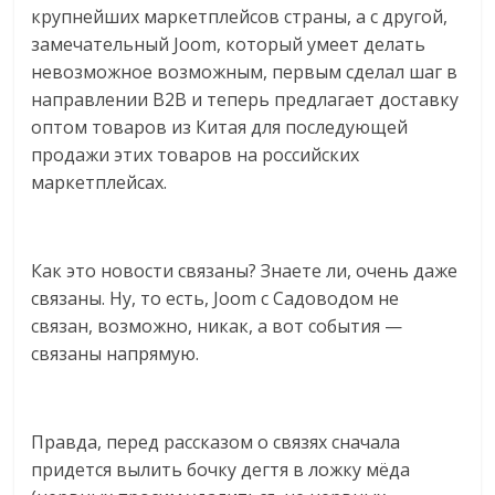
сервисах
крупнейших маркетплейсов страны, а с другой,
для
замечательный Joom, который умеет делать
e-
невозможное возможным, первым сделал шаг в
Commerce,
направлении B2B и теперь предлагает доставку
ритейле,
оптом товаров из Китая для последующей
логистике,
продажи этих товаров на российских
технологиях,
маркетплейсах.
соцсетях.
Нам
важно,
как
Как это новости связаны? Знаете ли, очень даже
знать
связаны. Ну, то есть, Joom с Садоводом не
как
связан, возможно, никак, а вот события —
Сеть
связаны напрямую.
меняет
жизнь
людей
Правда, перед рассказом о связях сначала
и
придется вылить бочку дегтя в ложку мёда
обсудить