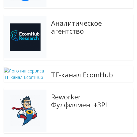
Аналитическое
агентство
ТГ-канал EcomHub
Reworker
Фулфилмент+3PL