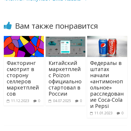
k
i
Вам также понравится
Факторинг
Китайский
Федералы в
смотрит в
маркетплей
штатах
сторону
с Poizon
начали
селлеров
официально
«антимоноп
маркетплей
стартовал в
ольное»
сов
России
расследован
ие Coca-Cola
11.12.2023
0
04.07.2025
0
и Pepsi
11.01.2023
0