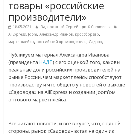
товары «российские
Commerce,
производители»
омниканальном
18.05.2021
Задорожный Сергей
0 Comments
,
,
,
,
AliExpress
Joom
Александр Иванов
кроссбордер
ритейле,
,
,
маркетплейсы
российский производитель
Садовод
Публикуем материал Александра Иванова
логистике,
(президента
НАДТ
) с его оценкой того, каковы
реальные доли российских производителей на
технологиях,
рынке России, чем маркетплейсы способствуют
производству и что общего у новостей о выходе
соцсетях
«Садовода» на AliExpress и создании Joom’ом
оптового маркетплейса.
Портал
об
онлайн-
Все читают новости, и все в курсе, что, с одной
торговле,
стороны, рынок «Садовод» встал на один из