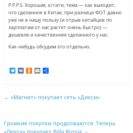
P.P.P.S. Хорошая, кстати, тема — как выходит,
что сделанное в Китае, при разнице ФОТ давно
уже не в нашу пользу (и отрыв китайцев по
зарплатам от нас растет очень быстро) —
дешевле и качественнее сделанного у нас.
Как-нибудь обсудим это отдельно.
T
V
O
E
О
e
K
d
m
т
l
n
a
п
e
o
i
р
g
k
l
а
←
«Магнит» покупает сеть «Дикси»
r
l
в
a
a
и
m
s
т
s
ь
Громкие покупки продолжаются. Теперь
n
i
«Лента» покупает Billa Russia
→