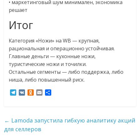
• маркетинговый шум минимален, экономика
решает
Итог
Категория «Ножи» на WB — крупная,
рациональная и операционно устойчивая.
Главные деньги — кухонные ножи,
туристические ножи и точилки.
Остальные сегменты — либо поддержка, либо
ниша, либо повышенный риск.
T
V
O
E
О
e
K
d
m
т
l
n
a
п
e
o
i
р
g
k
l
а
←
Lamoda запустила гибкую аналитику акций
r
l
в
для селлеров
a
a
и
m
s
т