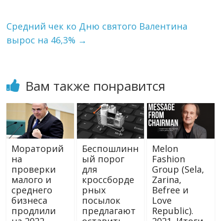
s
ь
n
i
Средний чек ко Дню святого Валентина
k
вырос на 46,3%
→
i
Вам также понравится
Мораторий
Беспошлинн
Melon
на
ый порог
Fashion
проверки
для
Group (Sela,
малого и
кроссборде
Zarina,
среднего
рных
Befree и
бизнеса
посылок
Love
продлили
предлагают
Republic).
на 2022
оставить.
2021. Итоги