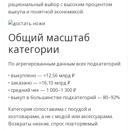
сервисах
рациональный выбор с высоким процентом
для
выкупа и понятной экономикой.
e-
Commerce,
ритейле,
Общий масштаб
логистике,
технологиях,
категории
соцсетях.
Нам
По агрегированным данным всех подкатегорий:
важно,
как
• выкуплено — ≈12,56 млрд ₽
знать
• заказано — ≈16,10 млрд ₽
как
• средний чек — 1 000–1 300 ₽
Сеть
• выкуп в большинстве подкатегорий — 80–92%
меняет
жизнь
Категория сопоставима с посудой и
людей
хозтоварами, а не с модой или аксессуарами.
и
Возвраты низкие, спрос повторяемый.
обсудить