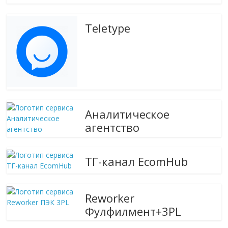
Teletype
Аналитическое
агентство
ТГ-канал EcomHub
Reworker
Фулфилмент+3PL