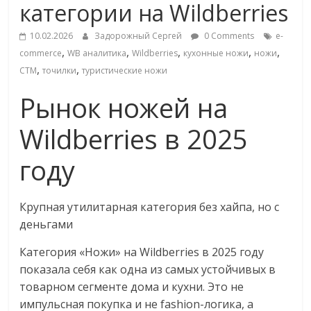
категории на Wildberries
Commerce,
10.02.2026
Задорожный Сергей
0 Comments
e-
омниканальном
,
,
,
,
,
commerce
WB аналитика
Wildberries
кухонные ножи
ножи
,
,
СТМ
точилки
туристические ножи
ритейле,
Рынок ножей на
логистике,
Wildberries в 2025
году
технологиях,
соцсетях
Крупная утилитарная категория без хайпа, но с
деньгами
Портал
Категория «Ножи» на Wildberries в 2025 году
об
показала себя как одна из самых устойчивых в
онлайн-
товарном сегменте дома и кухни. Это не
торговле,
импульсная покупка и не fashion-логика, а