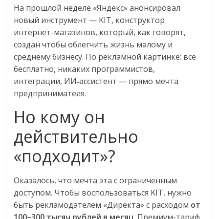
сервисах
На прошлой неделе «Яндекс» анонсировал
для
новый инструмент — KIT, конструктор
e-
интернет-магазинов, который, как говорят,
Commerce,
создан чтобы облегчить жизнь малому и
ритейле,
среднему бизнесу. По рекламной картинке: всё
логистике,
бесплатно, никаких программистов,
технологиях,
интеграции, ИИ‑ассистент — прямо мечта
соцсетях.
предпринимателя.
Нам
важно,
Но кому он
как
знать
действительно
как
«подходит»?
Сеть
меняет
жизнь
Оказалось, что мечта эта с ограниченным
людей
доступом. Чтобы воспользоваться KIT, нужно
и
быть рекламодателем «Директа» с расходом
от
обсудить
100–300 тысяч рублей в месяц
. Премиум-тариф