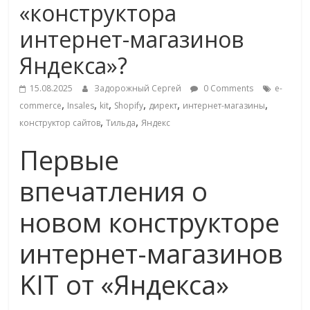
«конструктора
Commerce,
интернет-магазинов
омниканальном
Яндекса»?
ритейле,
15.08.2025
Задорожный Сергей
0 Comments
e-
,
,
,
,
,
,
commerce
Insales
kit
Shopify
директ
интернет-магазины
,
,
конструктор сайтов
Тильда
Яндекс
логистике,
Первые
технологиях,
впечатления о
соцсетях
новом конструкторе
интернет-магазинов
Портал
об
KIT от «Яндекса»
онлайн-
торговле,