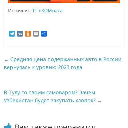
Источник:
ТГ еКОМната
T
V
O
E
О
e
K
d
m
т
l
n
a
п
e
o
i
р
g
k
l
а
←
Средняя цена подержанных авто в России
r
l
в
вернулась к уровню 2023 года
a
a
и
m
s
т
s
ь
n
i
В Тулу со своим самоваром? Зачем
k
Узбекистан будет закупать хлопок?
→
i
Вам также понравится