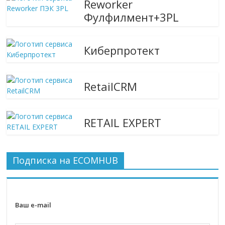
Reworker
Фулфилмент+3PL
Киберпротект
RetailCRM
RETAIL EXPERT
Подписка на ECOMHUB
Ваш e-mail