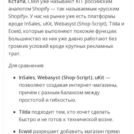
Кстати
, СМИ уже называют KIT российским
аналогом Shopify — так называемым «русским
Shopify».
У нас на рынке уже есть платформы
вроде InSales, uKit, Webasyst (Shop-Script), Tilda и
Ecwid, которые выполняют похожие функции
.
Большинство из них уже давно работают без
громких условий вроде крупных рекламных
трат.
Для сравнения:
InSales
,
Webasyst (Shop-Script)
,
uKit
—
позволяют создавая интернет-магазины,
причём с разным балансом между
простотой и гибкостью.
Tilda
подходит тем, кто хочет сделать
быстро и не готов к технической возне.
Ecwid
разрешает добавить магазин прямо