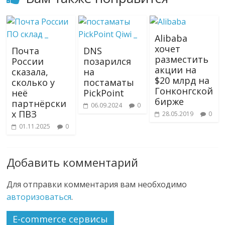
Alibaba
хочет
Почта
DNS
разместить
России
позарился
акции на
сказала,
на
$20 млрд на
сколько у
постаматы
Гонконгской
неё
PickPoint
бирже
партнёрски
06.09.2024
0
х ПВЗ
28.05.2019
0
01.11.2025
0
Добавить комментарий
Для отправки комментария вам необходимо
авторизоваться
.
E-commerce сервисы