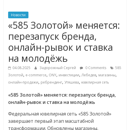
ритейле,
Новости
«585 Золотой» меняется:
логистике,
перезапуск бренда,
технологиях,
онлайн-рывок и ставка
на молодёжь
соцсетях
04.08.2025
Задорожный Сергей
0 Comments
585
Портал
,
,
,
,
,
,
Золотой
e-commerce
ONY
инвестиции
Лебедев
магазины
об
,
,
,
онлайн-продажи
ребрендинг
Утяшева
ювелирная сеть
онлайн-
торговле,
«585 Золотой» меняется: перезапуск бренда,
сервисах
онлайн-рывок и ставка на молодёжь
для
Федеральная ювелирная сеть «585 Золотой»
e-
завершает первый этап масштабной
Commerce,
трансформации. Обновлены магазины,
ритейле,