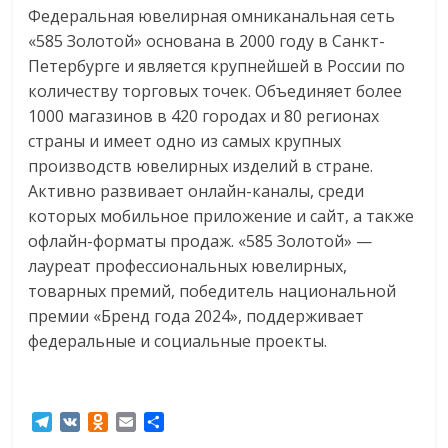
Федеральная ювелирная омниканальная сеть
«585 Золотой» основана в 2000 году в
Санкт-
Петербурге и является крупнейшей в России по
количеству торговых точек. Объединяет более
1000 магазинов в 420 городах и 80 регионах
страны и имеет одно из самых крупных
производств ювелирных изделий в стране.
Активно развивает онлайн-каналы, среди
которых мобильное приложение и сайт, а также
офлайн-форматы продаж. «585 Золотой» —
лауреат профессиональных ювелирных,
товарных премий, победитель национальной
премии «Бренд года 2024», поддерживает
федеральные и социальные проекты.
T
V
O
E
О
e
K
d
m
т