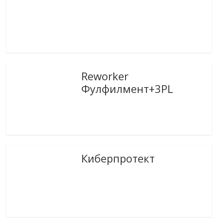
Reworker
Фулфилмент+3PL
Киберпротект