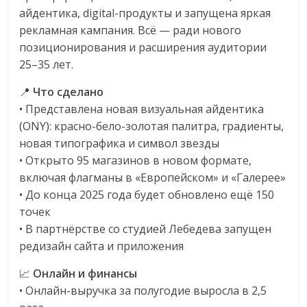
айдентика, digital-продукты и запущена яркая
логистике,
технологиях,
рекламная кампания. Всё — ради нового
соцсетях.
позиционирования и расширения аудитории
Нам
25–35 лет.
важно,
📍
Что сделано
как
• Представлена новая визуальная айдентика
знать
(ONY): красно-бело-золотая палитра, градиенты,
как
новая типографика и символ звезды
Сеть
• Открыто 95 магазинов в новом формате,
меняет
включая флагманы в «Европейском» и «Галерее»
жизнь
людей
• До конца 2025 года будет обновлено ещё 150
и
точек
обсудить
• В партнёрстве со студией Лебедева запущен
эти
редизайн сайта и приложения
изменения
📈
Онлайн и финансы
с
• Онлайн-выручка за полугодие выросла в 2,5
читателем.