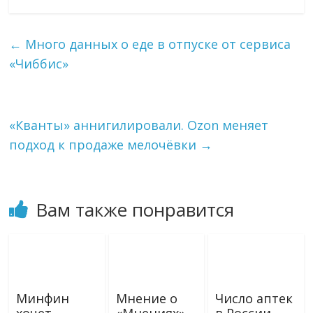
l
n
a
п
e
o
i
р
g
k
l
а
←
Много данных о еде в отпуске от сервиса
r
l
в
«Чиббис»
a
a
и
m
s
т
s
ь
n
i
«Кванты» аннигилировали. Ozon меняет
k
подход к продаже мелочёвки
→
i
Вам также понравится
Минфин
Мнение о
Число аптек