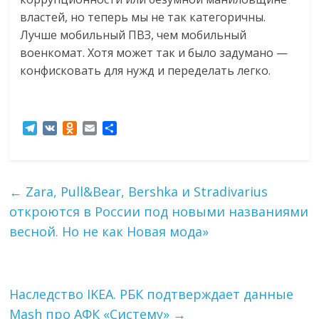
властей, но теперь мы не так категоричны.
Лучше мобильный ПВЗ, чем мобильный
военкомат. Хотя может так и было задумано —
конфисковать для нужд и переделать легко.
T
V
O
E
О
e
K
d
m
т
l
n
a
п
e
o
i
р
g
k
l
а
←
Zara, Pull&Bear, Bershka и Stradivarius
r
l
в
откроются в России под новыми названиями
a
a
и
m
s
т
весной. Но не как Новая мода»
s
ь
n
i
k
Наследство IKEA. РБК подтверждает данные
i
Mash про АФК «Систему»
→