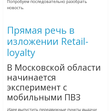
Попробуем последовательно разобрать
логистике,
новость.
технологиях,
соцсетях.
Нам
Прямая речь в
важно,
как
изложении Retail-
знать
как
loyalty
Сеть
меняет
жизнь
В Московской области
людей
начинается
и
обсудить
эксперимент с
эти
изменения
мобильными ПВЗ
с
читателем.
Идея выпустить передвижные пункты выдачи