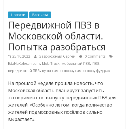
ритейле,
Новости
Рассылка
Передвижной ПВЗ в
логистике,
Московской области.
технологиях,
Попытка разобраться
соцсетях
25.10.2022
Задорожный Сергей
0 Comments
,
,
,
,
EdaNaKolesah.com
MobiTruck
мобильный ПВЗ
ПВЗ
,
,
,
передвижной ПВЗ
пункт самовывоза
самовывоз
фудтрак
Портал
об
На прошлой неделе прошла новость, что
онлайн-
Московская область планирует запустить
торговле,
эксперимент по выпуску передвижных ПВЗ для
сервисах
жителей. «Особенно летом, когда количество
для
жителей подмосковных посёлков сильно
e-
вырастает».
Commerce,
ритейле,