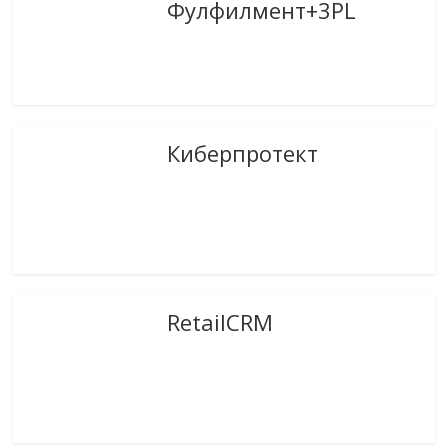
Фулфилмент+3PL
Киберпротект
RetailCRM