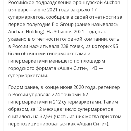
Российское подразделение французской Auchan
логистике,
в январе—июне 2021 года закрыло 17
технологиях,
супермаркетов, сообщила в своей отчетности за
соцсетях.
первое полугодие Elo Group (ранее называлась
Нам
Auchan Holding). На 30 июня 2021 года, как
важно,
указано в отчетности головной компании, сеть
как
в России насчитывала 238 точек, из которых 95
знать
были обычными гипермаркетами и
как
гипермаркетами меньшего по площадям
Сеть
городского формата «Ашан Сити», 143 —
меняет
супермаркетами.
жизнь
людей
Годом ранее, в конце июня 2020 года, ретейлер
и
в России управлял 274 точками: 62
обсудить
гипермаркетами и 212 супермаркетами. Таким
эти
образом, за 12 месяцев число супермаркетов
изменения
снизилось на 32,5% (часть из них могла при этом
с
перепозиционироваться как «Ашан Сити»).
читателем.