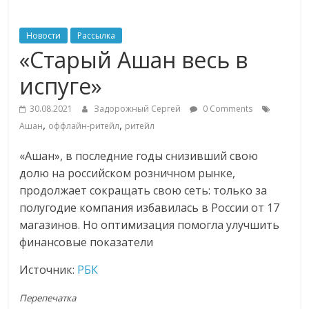
ритейле,
Новости
Рассылка
«Старый Ашан весь в
логистике,
испуге»
технологиях,
30.08.2021
Задорожный Сергей
0 Comments
,
,
Ашан
оффлайн-ритейл
ритейл
соцсетях
«Ашан», в последние годы снизивший свою
долю на российском розничном рынке,
Портал
об
продолжает сокращать свою сеть: только за
онлайн-
полугодие компания избавилась в России от 17
торговле,
магазинов. Но оптимизация помогла улучшить
сервисах
финансовые показатели
для
Источник:
РБК
e-
Commerce,
Перепечатка
ритейле,