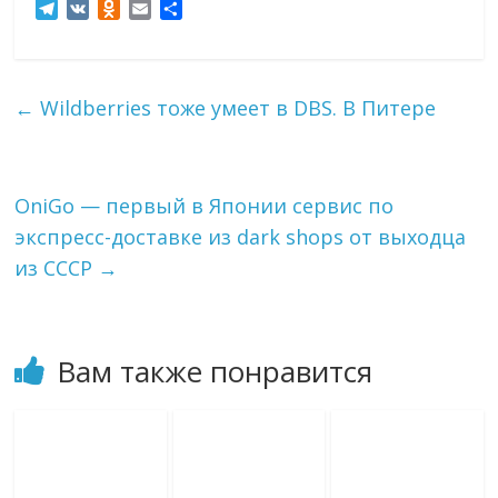
T
V
O
E
О
e
K
d
m
т
l
n
a
п
e
o
i
р
g
k
l
а
←
Wildberries тоже умеет в DBS. В Питере
r
l
в
a
a
и
m
s
т
s
ь
OniGo — первый в Японии сервис по
n
i
экспресс-доставке из dark shops от выходца
k
из СССР
→
i
Вам также понравится