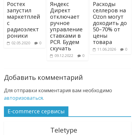
Ростех
Яндекс
Расходы
запустил
Директ
селлеров на
маркетплей
отключает
Ozon могут
с
ручное
доходить до
радиоэлект
управление
50–70% от
роники
ставками в
цены
РСЯ. Будем
товара
02.05.2020
0
скучать
11.06.2026
0
09.12.2022
0
Добавить комментарий
Для отправки комментария вам необходимо
авторизоваться
.
E-commerce сервисы
Teletype