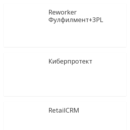
Reworker
Фулфилмент+3PL
Киберпротект
RetailCRM