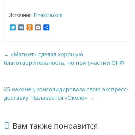
эти
изменения
Источник:
Finextra.com
с
читателем.
T
V
O
E
О
e
K
d
m
т
l
n
a
п
e
o
i
р
g
k
l
а
←
«Магнит» сделал хорошую
r
l
в
благотворительность, но при участии ОНФ
a
a
и
m
s
т
s
ь
n
i
X5 наконец консолидировала свою экспресс-
k
доставку. Называется «Около»
→
i
Вам также понравится