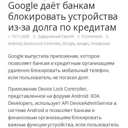
Google даёт банкам
Commerce,
блокировать устройства
омниканальном
из-за долга по кредитам
ритейле,
10.11.2020
Задорожный Сергей
0 Comments
,
,
,
,
Android
Device Lock Controller
Google
кредит
телефония
логистике,
Google выпустила приложение, которое
позволяет банкам и кредитным организациям
технологиях,
удаленно блокировать мобильный телефон,
если пользователь не погасил долг.
соцсетях
Приложение Device Lock Controller,
представленное на форуме Android XDA
Портал
Developers, использует API DeviceAdminService в
об
системе Android и позволяет банкам и
онлайн-
финансовым организациям блокировать
торговле,
важные функции устройства, если пользователь