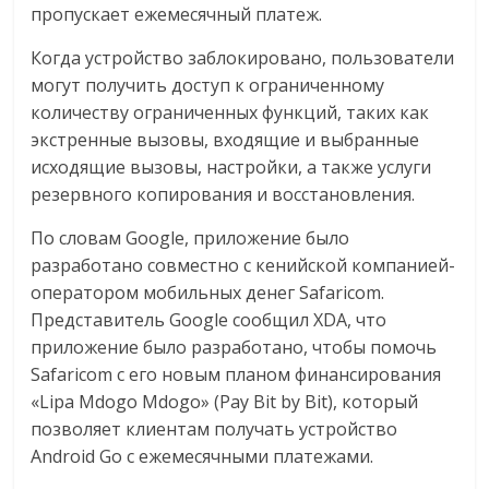
сервисах
пропускает ежемесячный платеж.
для
e-
Когда устройство заблокировано, пользователи
Commerce,
могут получить доступ к ограниченному
ритейле,
количеству ограниченных функций, таких как
логистике,
экстренные вызовы, входящие и выбранные
технологиях,
исходящие вызовы, настройки, а также услуги
соцсетях.
резервного копирования и восстановления.
Нам
По словам Google, приложение было
важно,
как
разработано совместно с кенийской компанией-
знать
оператором мобильных денег Safaricom.
как
Представитель Google сообщил XDA, что
Сеть
приложение было разработано, чтобы помочь
меняет
Safaricom с его новым планом финансирования
жизнь
«Lipa Mdogo Mdogo» (Pay Bit by Bit), который
людей
позволяет клиентам получать устройство
и
Android Go с ежемесячными платежами.
обсудить