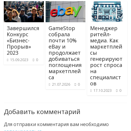
Завершился
GameStop
Менеджер
Конкурс
собрала
ритейл-
«Бизнес-
почти 10%
медиа. Как
Прорыв»
eBay и
маркетплей
2023
продолжает
сы
добиваться
генерируют
15.09.2023
0
поглощения
рост спроса
маркетплей
на
са
специалист
ов
21.07.2026
0
17.10.2023
0
Добавить комментарий
Для отправки комментария вам необходимо