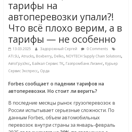
тарифы на
Commerce,
автоперевозки упали?!
омниканальном
Что всё плохо верим, а в
тарифы — не особенно
ритейле,
13.03.2025
Задорожный Сергей
0 Comments
логистике,
,
,
,
,
,
ATI.SU
Atrucks
Boxberry
Delko
NOYTECH Supply Chain Solutions
,
,
,
АвтоГрузЭкс
Байкал Сервис ТК
Газпромбанк Лизинг
Курьер
,
технологиях,
Сервис Экспресс
Орда
Forbes сообщает о падении тарифов на
соцсетях
автоперевозки. Но стоит ли верить?
В последние месяцы рынок грузоперевозок в
Портал
России испытывает серьезные сложности. По
об
данным Forbes, объем автомобильных
онлайн-
перевозок внутри страны за январь-февраль
торговле,