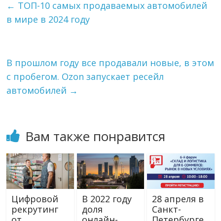
g
k
l
а
←
ТОП-10 самых продаваемых автомобилей
r
l
в
в мире в 2024 году
a
a
и
m
s
т
s
ь
n
i
В прошлом году все продавали новые, в этом
k
с пробегом. Ozon запускает ресейл
i
автомобилей
→
Вам также понравится
Цифровой
В 2022 году
28 апреля в
рекрутинг
доля
Санкт-
от
онлайн-
Петербурге