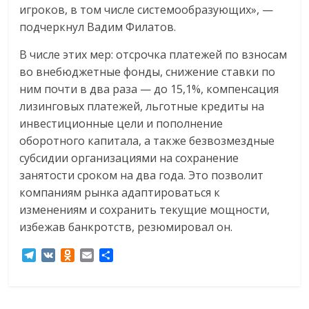
игроков, в том числе системообразующих», —
подчеркнул Вадим Филатов.
В числе этих мер: отсрочка платежей по взносам
во внебюджетные фонды, снижение ставки по
ним почти в два раза — до 15,1%, компенсация
лизинговых платежей, льготные кредиты на
инвестиционные цели и пополнение
оборотного капитала, а также безвозмездные
субсидии организациями на сохранение
занятости сроком на два года. Это позволит
компаниям рынка адаптироваться к
изменениям и сохранить текущие мощности,
избежав банкротств, резюмировал он.
T
V
O
E
О
e
K
d
m
т
l
n
a
п
e
o
i
р