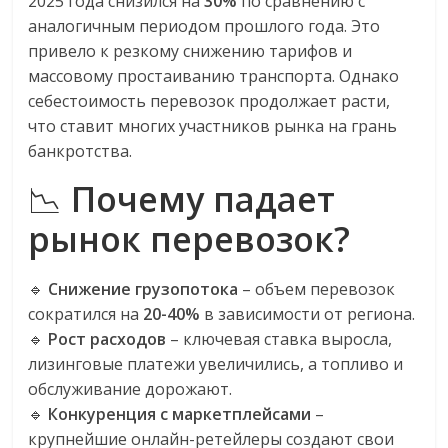
2025 года снизился на
30%
по сравнению с
сервисах
аналогичным периодом прошлого года. Это
для
e-
привело к резкому снижению тарифов и
Commerce,
массовому простаиванию транспорта. Однако
ритейле,
себестоимость перевозок продолжает расти,
логистике,
что ставит многих участников рынка на грань
технологиях,
банкротства.
соцсетях.
📉
Почему падает
Нам
важно,
рынок перевозок?
как
знать
🔹
Снижение грузопотока
– объем перевозок
как
сократился на
20-40%
в зависимости от региона.
Сеть
меняет
🔹
Рост расходов
– ключевая ставка выросла,
жизнь
лизинговые платежи увеличились, а топливо и
людей
обслуживание дорожают.
и
🔹
Конкуренция с маркетплейсами
–
обсудить
крупнейшие онлайн-ретейлеры создают свои