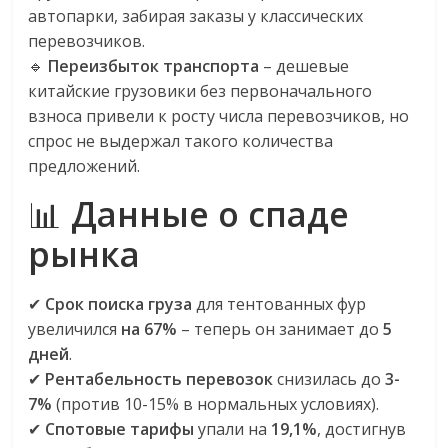
эти
автопарки, забирая заказы у классических
изменения
перевозчиков.
с
🔹
Переизбыток транспорта
– дешевые
читателем.
китайские грузовики без первоначального
взноса привели к росту числа перевозчиков, но
спрос не выдержал такого количества
предложений.
📊
Данные о спаде
рынка
✔
Срок поиска груза
для тентованных фур
увеличился
на 67%
– теперь он занимает до
5
дней
.
✔
Рентабельность перевозок
снизилась до
3-
7%
(против 10-15% в нормальных условиях).
✔
Спотовые тарифы
упали на
19,1%
, достигнув