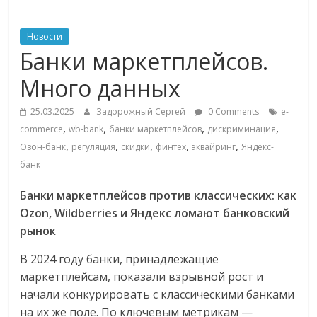
ритейле,
Новости
Банки маркетплейсов.
логистике,
Много данных
технологиях,
25.03.2025
Задорожный Сергей
0 Comments
e-
,
,
,
,
commerce
wb-bank
банки маркетплейсов
дискриминация
соцсетях
,
,
,
,
,
Озон-банк
регуляция
скидки
финтех
эквайринг
Яндекс-
банк
Портал
об
Банки маркетплейсов против классических: как
онлайн-
Ozon, Wildberries и Яндекс ломают банковский
торговле,
рынок
сервисах
В 2024 году банки, принадлежащие
для
маркетплейсам, показали взрывной рост и
e-
начали конкурировать с классическими банками
Commerce,
на их же поле. По ключевым метрикам —
ритейле,