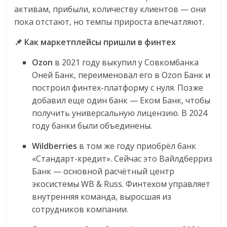
активам, прибыли, количеству клиентов — они
логистике,
пока отстают, но темпы прироста впечатляют.
технологиях,
соцсетях.
📌 Как маркетплейсы пришли в финтех
Нам
важно,
Ozon
в 2021 году выкупил у Совкомбанка
как
Оней Банк, переименовал его в Ozon Банк и
знать
построил финтех-платформу с нуля. Позже
как
добавил еще один банк — Еком Банк, чтобы
Сеть
получить универсальную лицензию. В 2024
меняет
году банки были объединены.
жизнь
людей
Wildberries
в том же году приобрёл банк
и
«Стандарт-кредит». Сейчас это Вайлдберриз
обсудить
Банк — основной расчётный центр
эти
экосистемы WB & Russ. Финтехом управляет
изменения
внутренняя команда, выросшая из
с
сотрудников компании.
читателем.