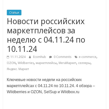
ритейле,
Статьи
Новости российских
логистике,
маркетплейсов за
технологиях,
неделю с 04.11.24 по
10.11.24
соцсетях
,
11.11.2024
Ecomhub
0 Comments
e-commerce
Портал
,
,
,
,
,
OZON
Wildberries
маркетплейсы
МегаМаркет
селлеры
об
Яндекс. Маркет
онлайн-
торговле,
Ключевые новости недели на российских
сервисах
маркетплейсах с 04.11.24 по 10.11.24. 4 обзора –
для
Wildberries и OZON, SelSup и Wildbox.ru
e-
Commerce,
ритейле,