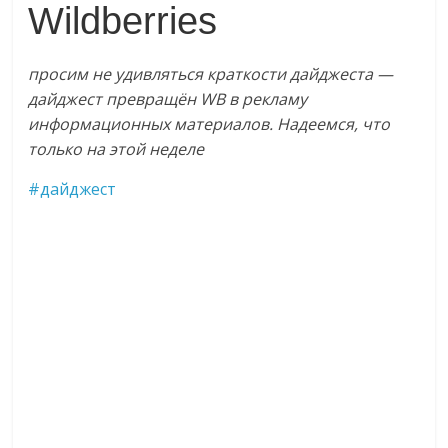
Wildberries
логистике,
технологиях,
соцсетях.
просим не удивляться краткости дайджеста —
Нам
дайджест превращён WB в рекламу
важно,
информационных материалов. Надеемся, что
как
только на этой неделе
знать
как
#дайджест
Сеть
меняет
жизнь
людей
и
обсудить
эти
изменения
с
читателем.