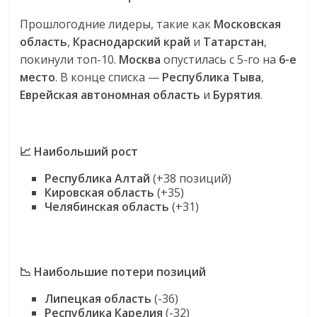
эти
Прошлогодние лидеры, такие как
Московская
изменения
с
область
,
Краснодарский край
и
Татарстан
,
читателем.
покинули топ-10.
Москва
опустилась с 5-го на
6-е
место
. В конце списка —
Республика Тыва
,
Еврейская автономная область
и
Бурятия
.
📈 Наибольший рост
Республика Алтай
(+38 позиций)
Кировская область
(+35)
Челябинская область
(+31)
📉 Наибольшие потери позиций
Липецкая область
(-36)
Республика Карелия
(-32)