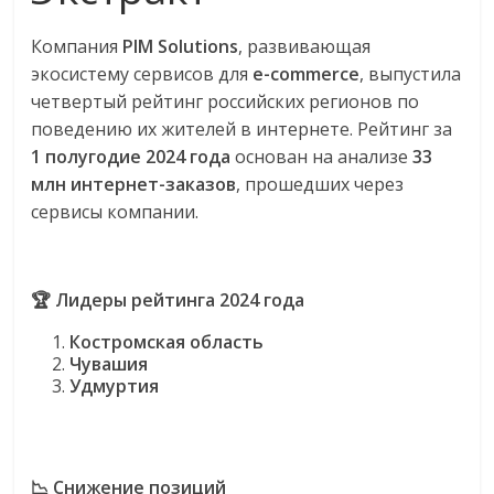
сервисах
для
Компания
PIM Solutions
, развивающая
e-
экосистему сервисов для
e-commerce
, выпустила
Commerce,
четвертый рейтинг российских регионов по
ритейле,
поведению их жителей в интернете. Рейтинг за
логистике,
1 полугодие 2024 года
основан на анализе
33
технологиях,
млн интернет-заказов
, прошедших через
соцсетях.
сервисы компании.
Нам
важно,
как
знать
🏆 Лидеры рейтинга 2024 года
как
Костромская область
Сеть
Чувашия
меняет
Удмуртия
жизнь
людей
и
обсудить
📉 Снижение позиций