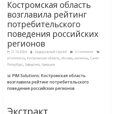
Костромская область
Commerce,
возглавила рейтинг
омниканальном
потребительского
поведения российских
ритейле,
регионов
логистике,
21.10.2024
Задорожный Сергей
0 Comments
,
,
,
,
eCommerce
Костромская область
Москва
регионы
Санкт-
технологиях,
,
,
Петербург
Удмуртия
Чувашия
соцсетях
📊
PIM Solutions: Костромская область
возглавила рейтинг потребительского
поведения российских регионов
Портал
об
онлайн-
Экстракт
торговле,