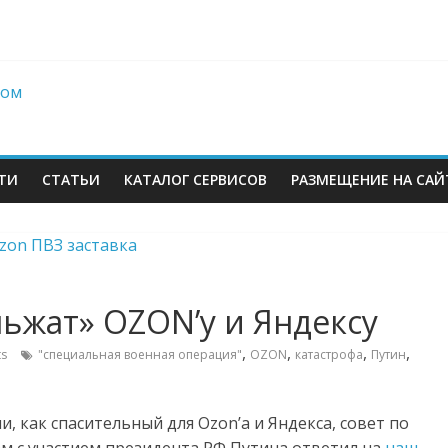
berries: что компания, банки, власти и бизнес предлагают селл
 со своих складов
 купил бывший офисный комплекс ВТБ в центре Москвы
es в Екатеринбурге. Пожар усиливается
ТИ
СТАТЬИ
КАТАЛОГ СЕРВИСОВ
РАЗМЕЩЕНИЕ НА САЙ
ьжат» OZON’у и Яндексу
,
,
,
,
s
"специальная военная операция"
OZON
катастрофа
Путин
м
 как спасительный для Ozon’а и Яндекса, совет по