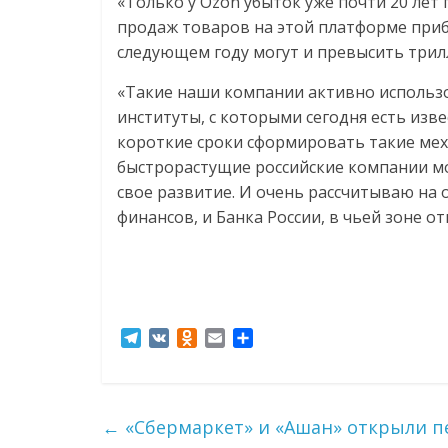
«Только у Ozon убыток уже почти 20 лет
соцсетях.
продаж товаров на этой платформе прибл
Нам
следующем году могут и превысить трил
важно,
как
«Такие наши компании активно использо
знать
институты, с которыми сегодня есть изв
как
короткие сроки сформировать такие мех
Сеть
быстрорастущие российские компании м
меняет
свое развитие. И очень рассчитываю на
жизнь
финансов, и Банка России, в чьей зоне 
людей
и
обсудить
эти
изменения
T
V
O
E
О
с
e
K
d
m
т
читателем.
l
n
a
п
e
o
i
р
g
k
l
а
←
«Сбермаркет» и «Ашан» открыли п
r
l
в