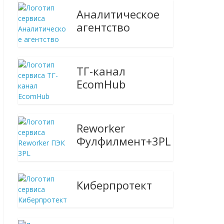
Аналитическое
агентство
ТГ-канал
EcomHub
Reworker
Фулфилмент+3PL
Киберпротект