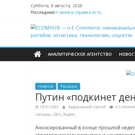
Перейти
Суббота, 8 августа, 2026
к
Последние:
У меня и справка есть
содержимому
Поддержка после атак на склады Wild
ECOMHUB
Wildberries начал выносить логистику
И тут я во всём белом — Wildberries
БПЛА снова атаковали склад Wildberri
—
АНАЛИТИЧЕСКОЕ АГЕНТСТВО
НОВОС
о
E-
Новости
Рассылка
Commerce,
Путин «подкинет ден
18.07.2022
Задорожный Сергей
0 Comment
омниканально
,
,
санкции
СВО
Яндекс
ритейле,
Анонсированный в конце прошлой недели,