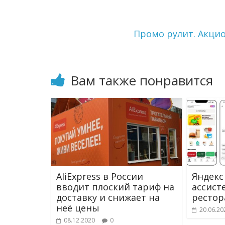
a
a
и
m
s
т
s
ь
Промо рулит. Акци
n
i
k
i
Вам также понравится
AliExpress в России
Яндекс 
вводит плоский тариф на
ассист
доставку и снижает на
рестор
неё цены
20.06.20
08.12.2020
0