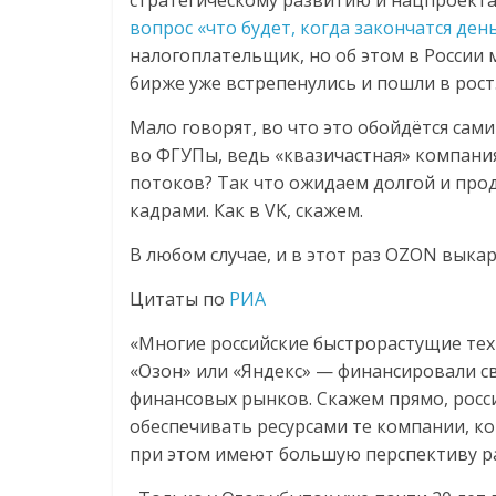
стратегическому развитию и нацпроекта
логистике,
вопрос «что будет, когда закончатся ден
налогоплательщик, но об этом в России 
бирже уже встрепенулись и пошли в рост
технологиях,
Мало говорят, во что это обойдётся сам
соцсетях
во ФГУПы, ведь «квазичастная» компани
потоков? Так что ожидаем долгой и про
кадрами. Как в VK, скажем.
Портал
об
В любом случае, и в этот раз OZON выкар
онлайн-
торговле,
Цитаты по
РИА
сервисах
«Многие российские быстрорастущие тех
для
«Озон» или «Яндекс» — финансировали св
e-
финансовых рынков. Скажем прямо, росси
Commerce,
ритейле,
обеспечивать ресурсами те компании, к
логистике,
при этом имеют большую перспективу ра
технологиях,