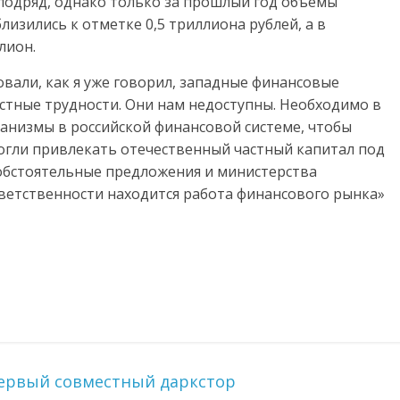
 подряд, однако только за прошлый год объемы
изились к отметке 0,5 триллиона рублей, а в
лион.
вали, как я уже говорил, западные финансовые
естные трудности. Они нам недоступны. Необходимо в
анизмы в российской финансовой системе, чтобы
огли привлекать отечественный частный капитал под
 обстоятельные предложения и министерства
ответственности находится работа финансового рынка»
ервый совместный даркстор