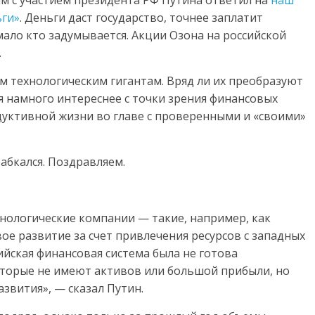
м с участием президента РФ Путина ответил на
наш
ьги»
. Деньги даст государство, точнее заплатит
мало кто задумывается. Акции Озона на российской
.
им технологическим гигантам. Вряд ли их преобразуют
я намного интереснее с точки зрения финансовых
дуктивной жизни во главе с проверенными и «своими»
абкался. Поздравляем.
нологические компании — такие, например, как
ое развитие за счет привлечения ресурсов с западных
йская финансовая система была не готова
оторые не имеют активов или большой прибыли, но
звития», — сказал Путин.