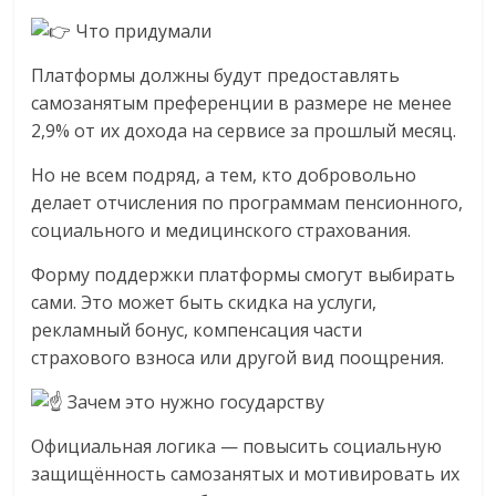
сервисах
для
Что придумали
e-
Платформы должны будут предоставлять
Commerce,
самозанятым преференции в размере не менее
ритейле,
2,9% от их дохода на сервисе за прошлый месяц.
логистике,
технологиях,
Но не всем подряд, а тем, кто добровольно
соцсетях.
делает отчисления по программам пенсионного,
Нам
социального и медицинского страхования.
важно,
как
Форму поддержки платформы смогут выбирать
знать
сами. Это может быть скидка на услуги,
как
рекламный бонус, компенсация части
Сеть
страхового взноса или другой вид поощрения.
меняет
жизнь
Зачем это нужно государству
людей
Официальная логика — повысить социальную
и
защищённость самозанятых и мотивировать их
обсудить