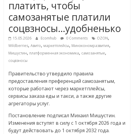
платить, чтобы
Commerce,
самозанятые платили
омниканальном
соцвзносы…удобненько
,
ритейле,
15.05.2026
Ecomhub
0 Comments
OZON
,
,
,
,
Wildberries
Авито
маркетплейсы
Минэкономразвития
,
,
,
Мишустин
платформенная экономика
самозанятые
логистике,
соцвзносы
технологиях,
Правительство утвердило правила
предоставления преференций самозанятым,
соцсетях
которые работают через маркетплейсы,
сервисы заказа еды и такси, а также другие
агрегаторы услуг.
Портал
об
Постановление подписал Михаил Мишустин.
онлайн-
Изменения вступят в силу с 1 октября 2026 года и
торговле,
будут действовать до 1 октября 2032 года.