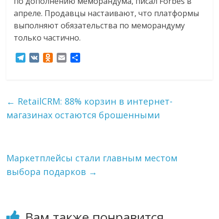
по дополнению меморандума, писал Forbes в
апреле. Продавцы настаивают, что платформы
выполняют обязательства по меморандуму
только частично.
T
V
O
E
О
e
K
d
m
т
l
n
a
п
e
o
i
р
g
k
l
а
←
RetailCRM: 88% корзин в интернет-
r
l
в
магазинах остаются брошенными
a
a
и
m
s
т
s
ь
n
i
Маркетплейсы стали главным местом
k
выбора подарков
→
i
Вам также понравится