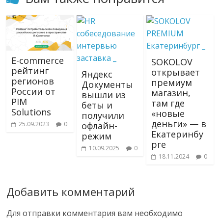
E-commerce
SOKOLOV
рейтинг
открывает
Яндекс
регионов
премиум
Документы
России от
магазин,
вышли из
PIM
там где
беты и
Solutions
«новые
получили
деньги» — в
25.09.2023
0
офлайн-
Екатеринбу
режим
рге
10.09.2025
0
18.11.2024
0
Добавить комментарий
Для отправки комментария вам необходимо