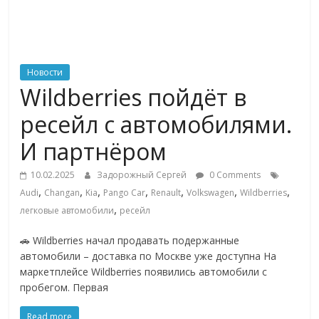
ритейле,
логистике,
Новости
Wildberries пойдёт в
технологиях,
ресейл с автомобилями.
соцсетях
И партнёром
10.02.2025
Задорожный Сергей
0 Comments
Портал
,
,
,
,
,
,
,
Audi
Changan
Kia
Pango Car
Renault
Volkswagen
Wildberries
об
,
легковые автомобили
ресейл
онлайн-
торговле,
🚗 Wildberries начал продавать подержанные
сервисах
автомобили – доставка по Москве уже доступна На
для
маркетплейсе Wildberries появились автомобили с
e-
пробегом. Первая
Commerce,
ритейле,
Read more