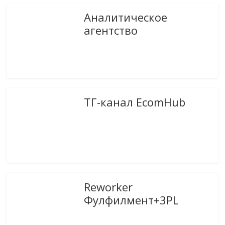
Аналитическое
агентство
ТГ-канал EcomHub
Reworker
Фулфилмент+3PL