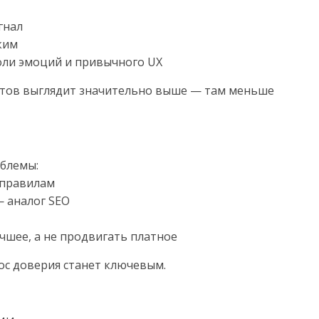
гнал
ким
роли эмоций и привычного UX
ентов выглядит значительно выше — там меньше
блемы:
м правилам
— аналог SEO
учшее, а не продвигать платное
ос доверия станет ключевым.