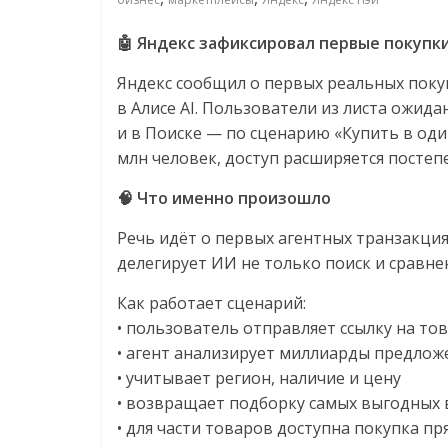
соцсетях.
Нам
🤖 Яндекс зафиксировал первые покупки
важно,
как
Яндекс сообщил о первых реальных поку
знать
в Алисе AI. Пользователи из листа ожид
как
и в Поиске — по сценарию «Купить в оди
Сеть
млн человек, доступ расширяется постеп
меняет
🧠 Что именно произошло
жизнь
людей
Речь идёт о первых агентных транзакция
и
делегирует ИИ не только поиск и сравнен
обсудить
эти
Как работает сценарий:
изменения
• пользователь отправляет ссылку на това
с
• агент анализирует миллиарды предло
читателем.
• учитывает регион, наличие и цену
• возвращает подборку самых выгодных
• для части товаров доступна покупка пр