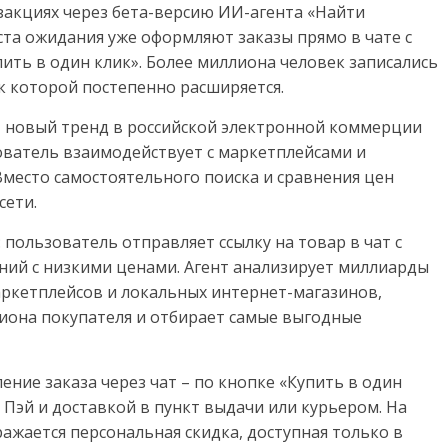
закциях через бета-версию ИИ-агента «Найти
иста ожидания уже оформляют заказы прямо в чате с
ить в один клик». Более миллиона человек записались
к которой постепенно расширяется.
 новый тренд в российской электронной коммерции
ователь взаимодействует с маркетплейсами и
Вместо самостоятельного поиска и сравнения цен
сети.
 пользователь отправляет ссылку на товар в чат с
ений с низкими ценами. Агент анализирует миллиарды
ркетплейсов и локальных интернет-магазинов,
гиона покупателя и отбирает самые выгодные
ние заказа через чат – по кнопке «Купить в один
 Пэй и доставкой в пункт выдачи или курьером. На
жается персональная скидка, доступная только в