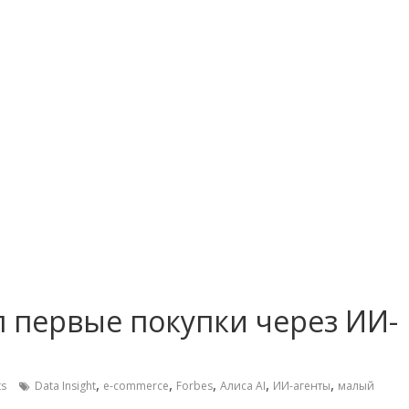
л первые покупки через ИИ-
,
,
,
,
,
s
Data Insight
e-commerce
Forbеs
Алиса AI
ИИ-агенты
малый