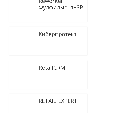
Reworker
Фулфилмент+3PL
Киберпротект
RetailCRM
RETAIL EXPERT