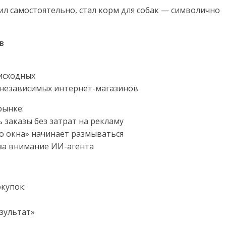
л самостоятельно, стал корм для собак — символично
в
 исходных
у независимых интернет-магазинов
рынке:
 заказы без затрат на рекламу
го окна» начинает размываться
 за внимание ИИ-агента
купок:
езультат»