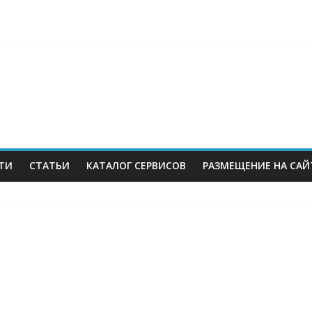
berries: что компания, банки, власти и бизнес предлагают селл
 со своих складов
 купил бывший офисный комплекс ВТБ в центре Москвы
es в Екатеринбурге. Пожар усиливается
ТИ
СТАТЬИ
КАТАЛОГ СЕРВИСОВ
РАЗМЕЩЕНИЕ НА САЙ
м