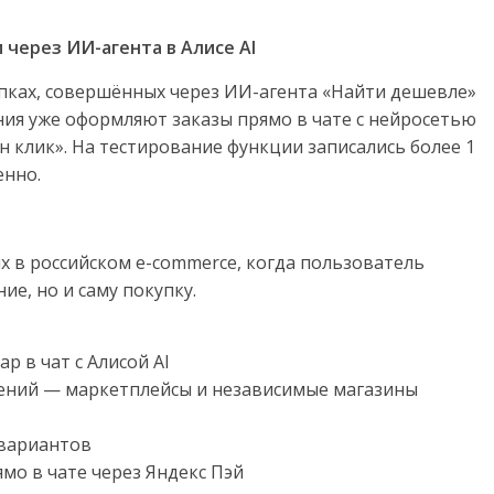
 через ИИ-агента в Алисе AI
пках, совершённых через ИИ-агента «Найти дешевле»
ания уже оформляют заказы прямо в чате с нейросетью
н клик». На тестирование функции записались более 1
енно.
х в российском e-commerce, когда пользователь
ие, но и саму покупку.
р в чат с Алисой AI
жений — маркетплейсы и независимые магазины
 вариантов
ямо в чате через Яндекс Пэй