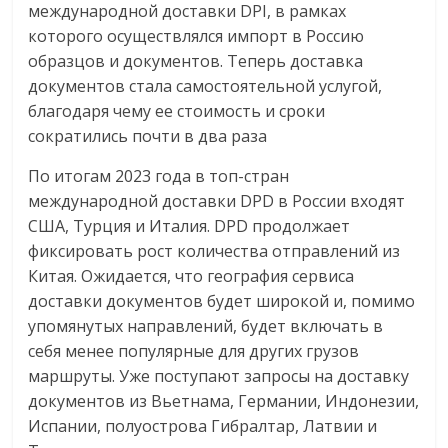
сервисах
международной доставки DPI, в рамках
для
которого осуществлялся импорт в Россию
e-
образцов и документов. Теперь доставка
Commerce,
документов стала самостоятельной услугой,
ритейле,
благодаря чему ее стоимость и сроки
логистике,
сократились почти в два раза
технологиях,
соцсетях.
По итогам 2023 года в топ-стран
Нам
международной доставки DPD в России входят
важно,
США, Турция и Италия. DPD продолжает
как
фиксировать рост количества отправлений из
знать
Китая. Ожидается, что география сервиса
как
доставки документов будет широкой и, помимо
Сеть
упомянутых направлений, будет включать в
меняет
себя менее популярные для других грузов
жизнь
маршруты. Уже поступают запросы на доставку
людей
документов из Вьетнама, Германии, Индонезии,
и
Испании, полуострова Гибралтар, Латвии и
обсудить