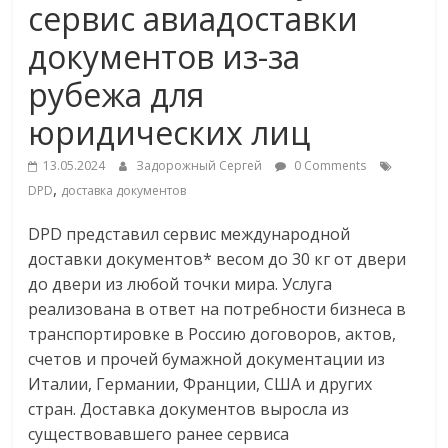
сервис авиадоставки
Commerce,
документов из-за
омниканальном
рубежа для
юридических лиц
ритейле,
13.05.2024
Задорожный Сергей
0 Comments
логистике,
,
DPD
доставка документов
DPD представил сервис международной
технологиях,
доставки документов* весом до 30 кг от двери
до двери из любой точки мира. Услуга
соцсетях
реализована в ответ на потребности бизнеса в
транспортировке в Россию договоров, актов,
Портал
счетов и прочей бумажной документации из
об
Италии, Германии, Франции, США и других
онлайн-
стран. Доставка документов выросла из
торговле,
существовавшего ранее сервиса