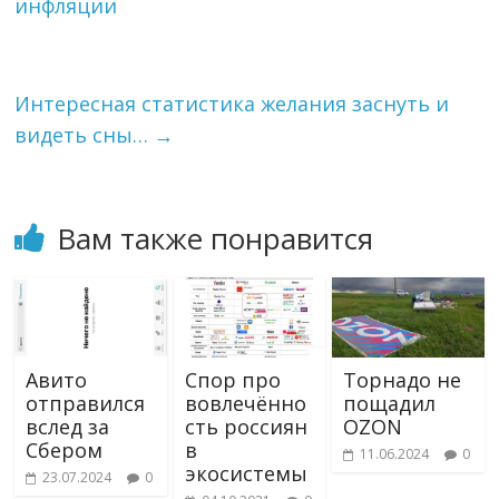
инфляции
a
a
и
m
s
т
s
ь
n
i
Интересная статистика желания заснуть и
k
видеть сны…
→
i
Вам также понравится
Авито
Спор про
Торнадо не
отправился
вовлечённо
пощадил
вслед за
сть россиян
OZON
Сбером
в
11.06.2024
0
экосистемы
23.07.2024
0