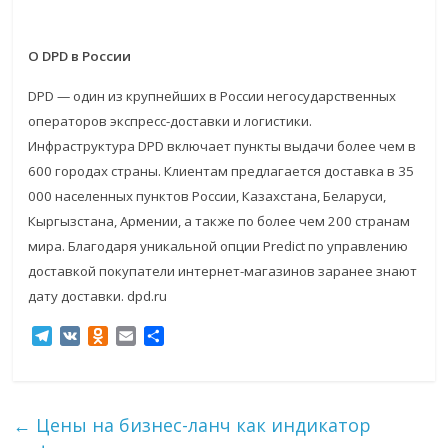
О
DPD
в России
DPD — один из крупнейших в России негосударственных
операторов экспресс-доставки и логистики.
Инфраструктура DPD включает пункты выдачи более чем в
600 городах страны. Клиентам предлагается доставка в 35
000 населенных пунктов России, Казахстана, Беларуси,
Кыргызстана, Армении, а также по более чем 200 странам
мира. Благодаря уникальной опции Predict по управлению
доставкой покупатели интернет-магазинов заранее знают
дату доставки. dpd.ru
T
V
O
E
О
e
K
d
m
т
l
n
a
п
e
o
i
р
g
k
l
а
←
Цены на бизнес-ланч как индикатор
r
l
в