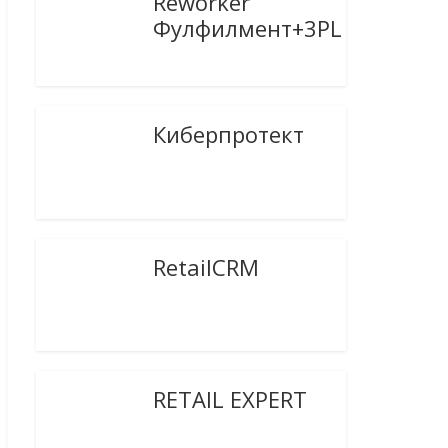
Reworker
Фулфилмент+3PL
Киберпротект
RetailCRM
RETAIL EXPERT