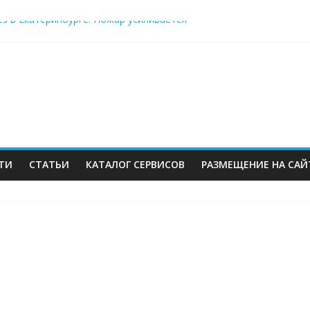
es в Екатеринбурге. Пожар усиливается
berries: что компания, банки, власти и бизнес предлагают селл
 со своих складов
 купил бывший офисный комплекс ВТБ в центре Москвы
ТИ
СТАТЬИ
КАТАЛОГ СЕРВИСОВ
РАЗМЕЩЕНИЕ НА САЙ
м