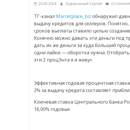
соцсетях.
20.03.2024
Задорожный Сергей
0 Comment
Нам
ТГ-канал
Marcetplace_biz
обнаружил давно
важно,
как
выдачу кредитов для селлеров. Понятно
знать
сроков выплаты ставило целью создание 
как
Конечно можно давать эти деньги под п
Сеть
дать их же деньги за куда больший про
меняет
одни лайки — оборотка нужна. Отобрать
жизнь
эти 2 процЭнта я и живу»
людей
и
обсудить
Эффективная годовая процентная ставка 
эти
2% за выдачу кредита составляет прибли
изменения
с
Ключевая ставка Центрального Банка Рос
читателем.
16,00% годовых​