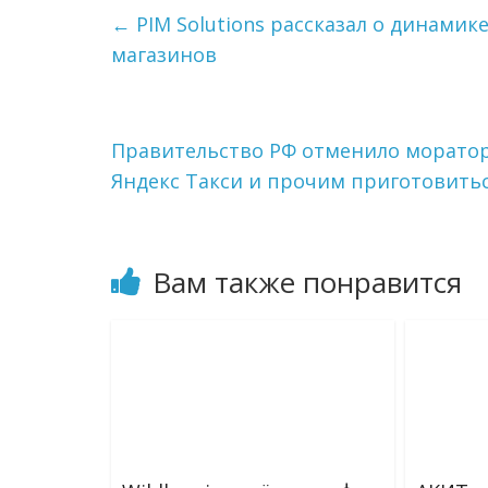
g
k
l
а
←
PIM Solutions рассказал о динамик
r
l
в
магазинов
a
a
и
m
s
т
s
ь
n
i
Правительство РФ отменило моратор
k
Яндекс Такси и прочим приготовить
i
Вам также понравится