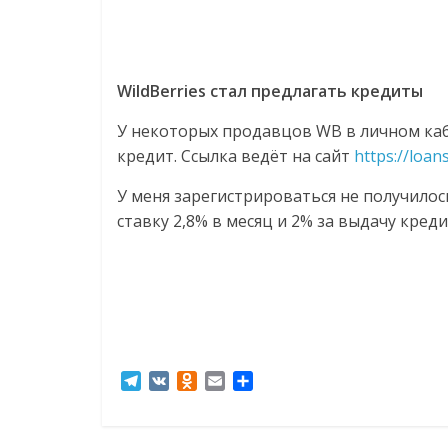
WildBerries стал предлагать кредиты
У некоторых продавцов WB в личном ка
кредит. Ссылка ведёт на сайт
https://loan
У меня зарегистрироваться не получилос
ставку 2,8% в месяц и 2% за выдачу кред
T
V
O
E
О
e
K
d
m
т
l
n
a
п
e
o
i
р