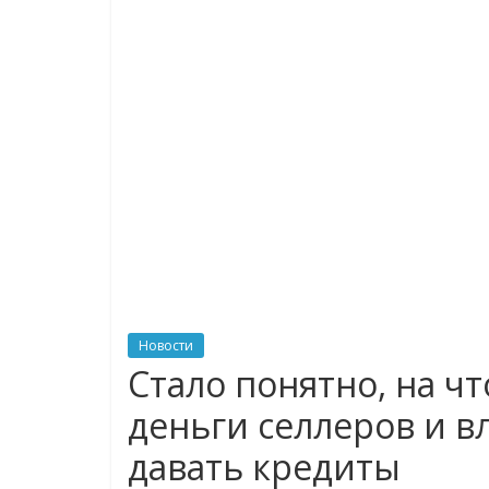
логистике,
технологиях,
соцсетях
Портал
об
онлайн-
торговле,
сервисах
для
Новости
e-
Стало понятно, на ч
Commerce,
деньги селлеров и в
ритейле,
логистике,
давать кредиты
технологиях,