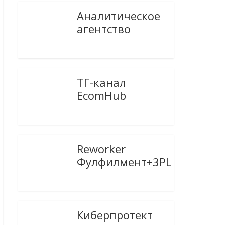
Аналитическое
агентство
ТГ-канал
EcomHub
Reworker
Фулфилмент+3PL
Киберпротект