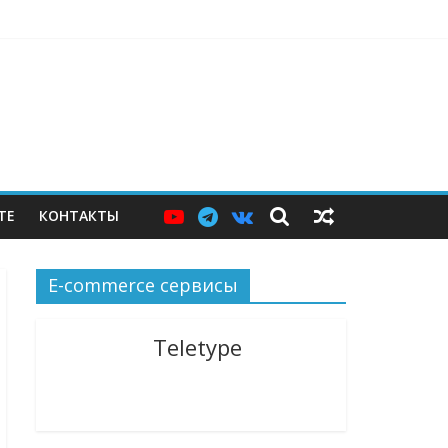
бычного судебного спора
ies
их туда не размещали
ТЕ
КОНТАКТЫ
E-commerce сервисы
Teletype