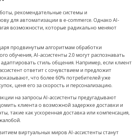
-боты, рекомендательные системы и
ову для автоматизации в e-commerce. Однако AI-
лагая возможности, которые радикально меняют
аря продвинутым алгоритмам обработки
го обучения, AI-ассистенты 2.0 могут распознавать
 адаптировать стиль общения. Например, если клиент
 ассистент ответит с сочувствием и предложит
показывают, что более 60% потребителей уже
пок, ценя его за скорость и персонализацию.
акции на запросы AI-ассистенты предугадывают
домить клиента о возможной задержке доставки и
ы, такие как ускоренная доставка или компенсация,
 жалобой.
витием виртуальных миров AI-ассистенты станут