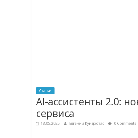
логистике,
технологиях,
соцсетях
Портал
об
онлайн-
торговле,
сервисах
для
Статьи
e-
AI-ассистенты 2.0: н
Commerce,
сервиса
ритейле,
логистике,
13.05.2025
Евгений Кундротас
0 Comments
технологиях,
соцсетях.