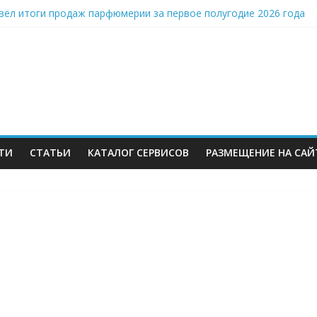
ёл итоги продаж парфюмерии за первое полугодие 2026 года
» запускает центр подготовки профессий ритейла
требовал от «М.Видео» 1,8 млрд рублей: почему это опаснее о
 взрывов в Алексине вспыхнул сильный пожар на складе Wildberr
 Wildberries теперь могут купить на AliExpress — даже если вы 
ТИ
СТАТЬИ
КАТАЛОГ СЕРВИСОВ
РАЗМЕЩЕНИЕ НА САЙ
м